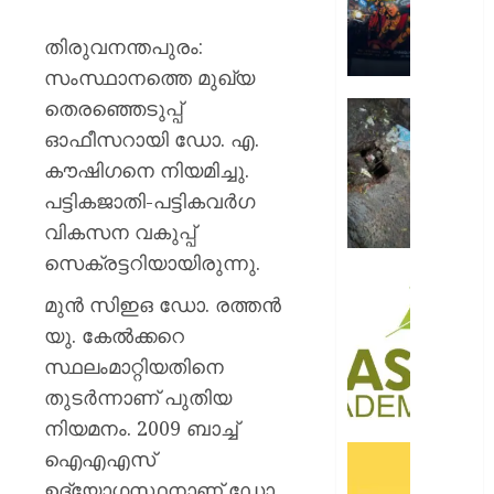
റോയ
എൻഫീ
തിരുവനന്തപുരം:
സംസ്ഥാനത്തെ മുഖ്യ
AUGUST
9, 2026
തെരഞ്ഞെടുപ്പ്
മഞ്ഞപ്
ചന്ദ്രപ്പ
0
ഓഫീസറായി ഡോ. എ.
ജംഗ്ഷ
കൗഷിഗനെ നിയമിച്ചു.
സ്ലാബ
പട്ടികജാതി-പട്ടികവർഗ
തകർന്ന
വികസന വകുപ്പ്
നിലയി
സെക്രട്ടറിയായിരുന്നു.
AUGUST
സി.ഐ
9, 2026
മുൻ സിഇഒ ഡോ. രത്തൻ
അക്കാദ
ബി.ബി
0
യു. കേൽക്കറെ
ഓണേഴ്സ്
സ്ഥലംമാറ്റിയതിനെ
ഇൻ
തുടർന്നാണ് പുതിയ
ഏവിയ
നിയമനം. 2009 ബാച്ച്
മാനേജ്മെ
പ്രവേ
ഓഫറു
ഐഎഎസ്
ഈമാസ
അവതരിപ്പ
ഉദ്യോഗസ്ഥനാണ് ഡോ.