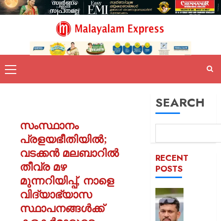
SEARCH
സംസ്ഥാനം
പ്രളയഭീതിയിൽ;
വടക്കൻ മലബാറിൽ
RECENT
തീവ്ര മഴ
POSTS
മുന്നറിയിപ്പ്, നാളെ
വിദ്യാഭ്യാസ
പിന്തു
വേണ്ട,
സ്ഥാപനങ്ങൾക്ക്
പിന്നില്‍