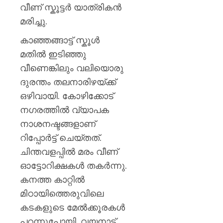
പയ്യന്
വീണ് സ്കൂട്ടർ യാത്രികൻ
തഹസിൽ
മരിച്ചു.
സസ്‌
കാഞ്ഞങ്ങാട്ട് സ്കൂൾ
AUGUST
മതിൽ ഇടിഞ്ഞു
8, 2026
വീണെങ്കിലും വലിയൊരു
0
ദുരന്തം തലനാരിഴയ്ക്ക്
ഒഴിവായി. കോഴിക്കോട്
നഗരത്തിൽ വ്യാപക
നാശനഷ്ടങ്ങളാണ്
റിപ്പോർട്ട് ചെയ്തത്.
ചിന്തവളപ്പിൽ മരം വീണ്
ഓട്ടോറിക്ഷകൾ തകർന്നു.
കനത്ത കാറ്റിൽ
മിഠായിത്തെരുവിലെ
കടകളുടെ മേൽക്കൂരകൾ
പറന്നുപോയി. വയനാട്