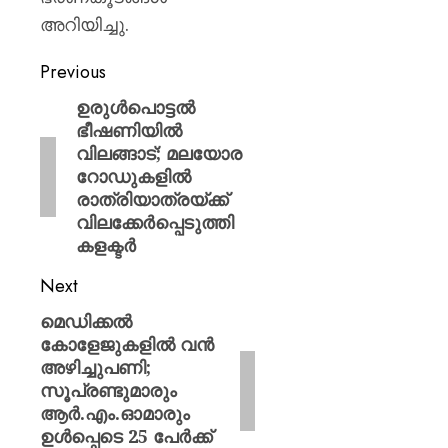
അറിയിച്ചു.
Previous
ഉരുൾപൊട്ടൽ
ഭീഷണിയിൽ
വിലങ്ങാട്; മലയോര
റോഡുകളിൽ
രാത്രിയാത്രയ്ക്ക്
വിലക്കേർപ്പെടുത്തി
കളക്ടർ
Next
മെഡിക്കൽ
കോളേജുകളിൽ വൻ
അഴിച്ചുപണി;
സൂപ്രണ്ടുമാരും
ആർ.എം.ഓമാരും
ഉൾപ്പെടെ 25 പേർക്ക്