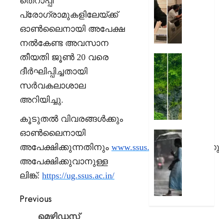
തെറാപ്പി
തിരുവന
AUGUST
നഗരസ
പ്രോഗ്രാമുകളിലേയ്ക്ക്
7, 2026
വികസ
ഓണ്‍ലൈനായി അപേക്ഷ
പദ്ധത
0
നൽകേണ്ട അവസാന
അവതരിപ്പ
തീയതി ജൂൺ
20
വരെ
മേയർ
തൃശ്ശൂര
വി.വി.
ശക്തമ
ദീർഘിപ്പിച്ചതായി
രാജേഷ്
മഴ
സർവകലാശാല
:
അറിയിച്ചു
.
AUGUST
കുതിര
7, 2026
തുരങ്കത്
കൂടുതല്‍ വിവരങ്ങള്‍ക്കും
മുകളി
0
ഓണ്‍ലൈനായി
മണ്ണിടിച്
അടുത്
മണിക്ക
അപേക്ഷിക്കുന്നതിനും
www.ssus.ac.in
സന്ദര്‍ശിക്
AUGUST
മഴ
അപേക്ഷിക്കുവാനുള്ള
7, 2026
കനത്തേക
ലിങ്ക്
:
https://ug.ssus.ac.in/
അതീവ
0
ജാഗ്ര
Previous
നിർദ്ദേ
വിവിധ
മെഴ്സിഡസ്