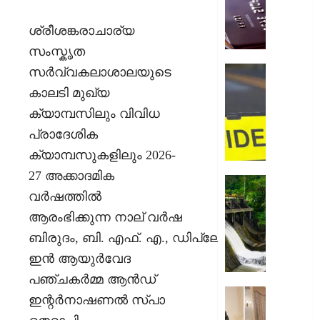
അറിയിക
ബ്ലോക്ക
ശ്രീശങ്കരാചാര്യ
ചെയ്ത
സംസ്കൃത
നടപടി
തിരിച്ചടി
ചിങ്ങവന
സര്‍വ്വകലാശാലയുടെ
ബാങ്ക്
എം.സി
കാലടി മുഖ്യ
ഉപഭോക
റോഡി
ക്യാമ്പസിലും വിവിധ
നഷ്ടപര
വാഹനാ
നൽകാ
കാറും
പ്രാദേശിക
വിധി
ലോറിയ
ക്യാമ്പസുകളിലും
2026-
കൂട്ടിയിടിച
27
അക്കാദമിക
AUGUST
മൂന്ന്
മഴ
7, 2026
വർഷത്തിൽ
പേർക്ക്
ശക്തമ
പരിക്കേറ്
0
കെഎസ
ആരംഭിക്കുന്ന നാല് വര്‍ഷ
വൻ
ഡാമുക
ബിരുദം
,
ബി
.
എഫ്
.
എ
.,
ഡിപ്ലോമ
ഗതാഗതക്
റെഡ്
ഇൻ ആയുർവേദ
അലേർട്ട
AUGUST
ഇടുക്ക
പഞ്ചകർമ്മ ആൻഡ്
7, 2026
യാത്രാവ
അമേരിക
ഇന്റർനാഷണൽ സ്പാ
ജാഗ്രത
0
സന്ദർശ