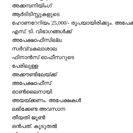
അക്കമ്പനിയിംഗ്
ആര്‍ടിടിസ്റ്റുകളുടെ
ഹോണറേറിയം
25,000/-
രൂപയായിരിക്കും
.
അപേക
എസ്
.
ടി
.
വിഭാഗങ്ങള്‍ക്ക്
അപേക്ഷാഫീസില്ല
.
സര്‍വ്വകലാശാല
ഫിനാന്‍സ് ഓഫീസറുടെ
പേരിലുള്ള
അക്കൗണ്ടിലേയ്ക്ക്
അപേക്ഷാഫീസ്
ഓണ്‍ലൈനായി
അയയ്ക്കണം
.
അപേക്ഷകള്‍
ലഭിക്കേണ്ട അവസാന
തീയതി ജൂണ്‍
ഒന്‍പത്
.
കൂടുതല്‍