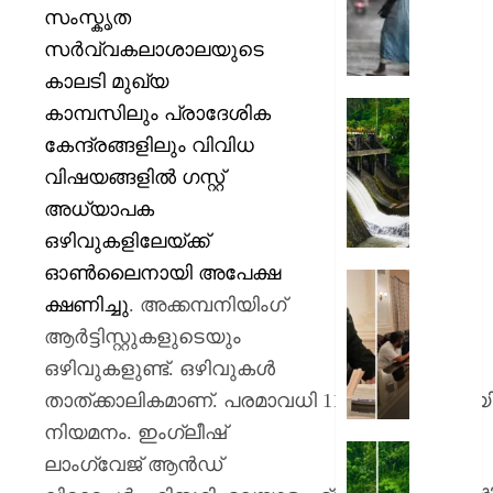
കനത്തേക
സംസ്കൃത
അതീവ
സര്‍വ്വകലാശാലയുടെ
ജാഗ്ര
കാലടി മുഖ്യ
നിർദ്ദേ
വിവിധ
മഴ
കാമ്പസിലും പ്രാദേശിക
ജില്ലക
ശക്തമ
കേന്ദ്രങ്ങളിലും വിവിധ
അവധിയ
കെഎസ
വിഷയങ്ങളില്‍ ഗസ്റ്റ്
പ്രഖ്യാ
ഡാമുക
റെഡ്
അധ്യാപക
AUGUST
അലേർട്ട
ഒഴിവുകളിലേയ്ക്ക്
7, 2026
ഇടുക്ക
ഓണ്‍ലൈനായി അപേക്ഷ
യാത്രാവ
0
അമേരിക
ജാഗ്രത
ക്ഷണിച്ചു
.
അക്കമ്പനിയിംഗ്
സന്ദർശ
തിരുവന
ആര്‍ട്ടിസ്റ്റുകളുടെയും
AUGUST
നഗരസ
7, 2026
ഒഴിവുകളുണ്ട്
.
ഒഴിവുകള്‍
വികസ
താത്ക്കാലികമാണ്
.
പരമാവധി
11
മാസത്തേക്കായിര
പദ്ധത
0
അവതരിപ്പ
നിയമനം
.
ഇംഗ്ലീഷ്
മേയർ
തൃശ്ശൂര
ലാംഗ്വേജ് ആന്‍ഡ്
വി.വി.
ശക്തമ