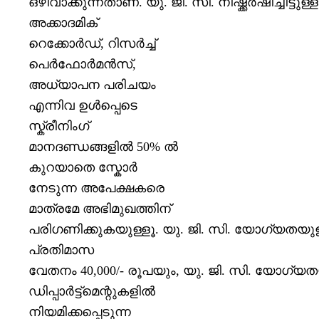
ഒഴിവാക്കുന്നതാണ്
.
യു
.
ജി
.
സി
.
നിഷ്ക്കര്‍ഷിച്ചിട്ടുള്ള
അക്കാദമിക്
റെക്കോര്‍ഡ്
,
റിസര്‍ച്ച്
പെര്‍ഫോര്‍മന്‍സ്
,
അധ്യാപന പരിചയം
എന്നിവ ഉള്‍പ്പെടെ
സ്ക്രീനിംഗ്
മാനദണ്ഡങ്ങളില്‍
50%
ല്‍
കുറയാതെ സ്കോര്‍
നേടുന്ന അപേക്ഷകരെ
മാത്രമേ അഭിമുഖത്തിന്
പരിഗണിക്കുകയുള്ളൂ
.
യു
.
ജി
.
സി
.
യോഗ്യതയുള്ളവ
പ്രതിമാസ
വേതനം
40,000/-
രൂപയും
,
യു
.
ജി
.
സി
.
യോഗ്യതയി
ഡിപ്പാര്‍ട്ട്മെന്റുകളില്‍
നിയമിക്കപ്പെടുന്ന