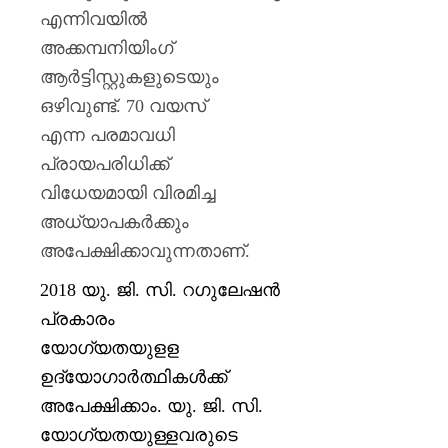
മുപ്പതി
എന്നിവയില്‍
സൈനിക
0
ദാരുണാ
അക്കമ്പനിയിംഗ്
ആര്‍ട്ടിസ്റ്റുകളുടെയും
AUGUST
ഒഴിവുണ്ട്
. 70
വയസ്
7, 2026
എന്ന പരമാവധി
0
പ്രായപരിധിക്ക്
വിധേയമായി വിരമിച്ച
അധ്യാപകര്‍ക്കും
അപേക്ഷിക്കാവുന്നതാണ്
.
2018
യു
.
ജി
.
സി
.
റഗുലേഷൻ
പ്രകാരം
യോഗ്യതയുളള
ഉദ്യോഗാര്‍ത്ഥികള്‍ക്ക്
അപേക്ഷിക്കാം
.
യു
.
ജി
.
സി
.
യോഗ്യതയുള്ളവരുടെ