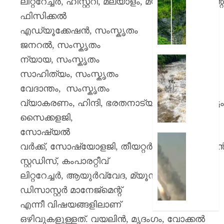
ലിറ്ററേച്ചര്‍
,
ഹിസ്റ്ററി
,
മലയാളം
,
മ്യൂസിക്
,
പെയിന്റ
രാജേഷ്
മഴ
:
ഫിസിക്കല്‍
AUGUST
കുതിര
എഡ്യൂക്കേഷന്‍
,
സംസ്കൃതം
7, 2026
തുരങ്കത്
ജനറല്‍
,
സംസ്കൃതം
മുകളി
0
മണ്ണിടിച്
ന്യായ
,
സംസ്കൃതം
കനത്ത
മഴ
സാഹിത്യം
,
സംസ്കൃതം
AUGUST
മുന്നറിയി
7, 2026
വേദാന്തം
,
സംസ്കൃതം
എറണാക
വ്യാകരണം
,
ഹിന്ദി
,
ഭരതനാട്യം
,
മോഹിനിയാട്ടം
ഉൾപ്പെ
0
7
സൈക്കളജി
,
ജില്ലക
സോഷ്യല്‍
അവധി
രക്തച്ച
വര്‍ക്ക്
,
സോഷ്യോളജി
,
തീയറ്റര്‍
,
ട്രാന്‍സലേഷന്
പ്രഖ്യാപ
യമൻ;
എട്ട്
സൈനി
സ്റ്റഡിസ്
,
കംപാരറ്റീവ്
ജില്ലക
ക്യാമ്പ
ലിറ്ററേച്ചര്‍
,
ആയുര്‍വ്വേദ
,
മ്യൂസിയോളജി
,
ഓറഞ്ച
നേരെ
ഡിസാസ്റ്റര്‍ മാനേജ്മെന്റ്
അലർട്ട്
ഹൂതിക
നടത്തി
എന്നീ വിഷയങ്ങളിലാണ്
AUGUST
ആക്രമ
ഒഴിവുകളുള്ളത്
.
വയലിന്‍
,
മൃദംഗം
,
വോക്കല്‍
7, 2026