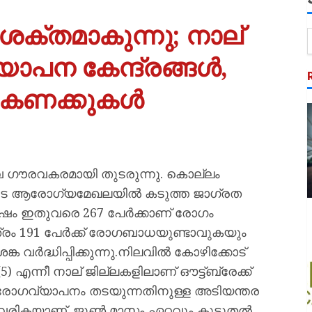
ക്തമാകുന്നു; നാല്
ാപന കേന്ദ്രങ്ങൾ,
യ കണക്കുകൾ
ഗൗരവകരമായി തുടരുന്നു. കൊല്ലം
തോടെ ആരോഗ്യമേഖലയിൽ കടുത്ത ജാഗ്രത
ർഷം ഇതുവരെ 267 പേർക്കാണ് രോഗം
്രം 191 പേർക്ക് രോഗബാധയുണ്ടാവുകയും
വർദ്ധിപ്പിക്കുന്നു.നിലവിൽ കോഴിക്കോട്
5) എന്നീ നാല് ജില്ലകളിലാണ് ഔട്ട്‌ബ്രേക്ക്
ിൽ രോഗവ്യാപനം തടയുന്നതിനുള്ള അടിയന്തര
ുവരികയാണ്. ജൂൺ മാസം ഏറ്റവും കൂടുതൽ