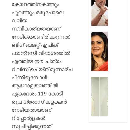
മരകഷ
ചോദ്യങ്
കേരളത്തിനകത്തും
കൊണ്ട്
ഇൻസ്റ്റ
പുറത്തും ഒരുപോലെ
അടിച്ചു
മറുപടി
വലിയ
കൊന്ന്
നൽകാ
പിതാവ്
രാഹുൽ
സ്വീകാര്യതയാണ്
ഗാന്ധി
52-ാം
നേടിക്കൊണ്ടിരിക്കുന്നത്.
AUGUST
പുതിയ
വയസ്സി
ബിഗ് ബജറ്റ് എപിക്
7, 2026
ക്യാമ്
യുവത്
ഫാൻ്റസി വിഭാഗത്തിൽ
0
തുളുമ്പു
AUGUST
സൗന്ദര
എത്തിയ ഈ ചിത്രം
7, 2026
കാജോലി
റിലീസ് ചെയ്ത് മൂന്നാഴ്ച
ആരോഗ
0
പിന്നിടുമ്പോൾ
രഹസ്യ
യുവനട
ആഗോളതലത്തിൽ
അറിയാ
വെല്ലു
സൗന്ദര
ഏകദേശം 119 കോടി
AUGUST
കിടിലൻ
രൂപ ഗ്രോസ് കളക്ഷൻ
7, 2026
സ്റ്റൈല
നേടിയതായാണ്
ലുക്കിൽ
0
റിപ്പോർട്ടുകൾ
തിളങ്ങി
നടി
സൂചിപ്പിക്കുന്നത്.