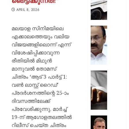
ഞെട്ടിക്കുന്നത്!”
ചുമത്ത
നടപടി;
APRIL 8, 2026
ഉദ്യോ
സസ്പ
മലയാള സിനിമയിലെ
ചെയ്ത
സ്വാതന്
ശക്തമ
ദിനാ
എക്കാലത്തെയും വലിയ
പ്രതിഷ
ചടങ്ങു
വിജയങ്ങളിലൊന്ന് എന്ന്
വന്ദേമ
വിശേഷിപ്പിക്കാവുന്ന
AUGUST
മുഴുവന
7, 2026
രീതിയിൽ മിഥുൻ
പാടണമെ
നിർദ്ദേ
0
മാനുവൽ തോമസ്
നൽകി
യുപിയ
ചിത്രം ‘ആട് 3 പാർട്ട് 1:
പൊതു
ഞെട്ടിച്ച്
വൺ ലാസ്റ്റ് റൈഡ്’
വകുപ്പ്
ക്രൂരത
പ്രദർശനത്തിന്റെ 25-ാം
വഴക്ക്
AUGUST
മാറ്റാൻ
ദിവസത്തിലേക്ക്
7, 2026
ചെന്ന
പ്രവേശിക്കുന്നു. മാർച്ച്
മകളെ
0
19-ന് ആഗോളതലത്തിൽ
പശുവി
ജെൻസ
തളയ്ക്ക
റിലീസ് ചെയ്ത ചിത്രം
തലമുറ