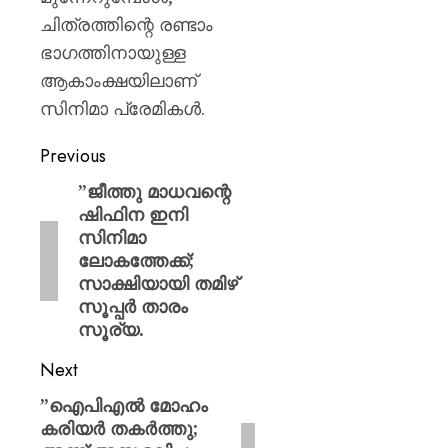
ചിത്രത്തിന്റെ രണ്ടാം
ഭാഗത്തിനായുള്ള
ആകാംക്ഷയിലാണ്
സിനിമാ പ്രേമികൾ.
Previous
​”ജീത്തു മാധവന്റെ
ഷിഫിന ഇനി
സിനിമാ
ലോകത്തേക്ക്;
സാക്ഷിയായി തമിഴ്
സൂപ്പർ താരം
സൂര്യ.
Next
​”ഐപിഎൽ മോഹം
കരിയർ തകർത്തു;