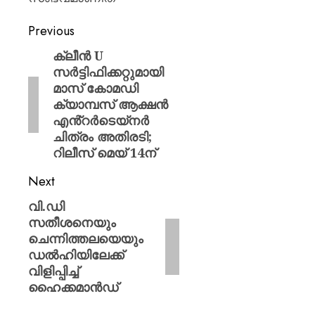
Previous
ക്ലീൻ U
സർട്ടിഫിക്കറ്റുമായി
മാസ് കോമഡി
ക്യാമ്പസ് ആക്ഷൻ
എൻ്റർടെയ്നർ
ചിത്രം അതിരടി;
റിലീസ് മെയ് 14ന്
Next
വി.ഡി
സതീശനെയും
ചെന്നിത്തലയെയും
ഡൽഹിയിലേക്ക്
വിളിപ്പിച്ച്
ഹൈക്കമാൻഡ്