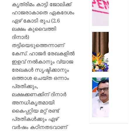
രാജേഷി
കൃത്രിമം കാട്ടി ജോലിക്ക്
AUGUST
ഭൗതിക
ഹാജരാകാതെ ഏകദേശം
8, 2026
ശരീരം
ഏഴ് കോടി രൂപ (2.6
ഫ്രീസറ
0
കൊണ്ട
ലക്ഷം കുവൈത്തി
സംഭവം
കൊച്ചി
ദിനാർ)
പയ്യന്
അമേരിക
തട്ടിയെടുത്തെന്നാണ്
തഹസിൽ
അംബാസ
കേസ്. ഹാജർ രേഖകളിൽ
സസ്‌
കൂടിക്കാ
നടത്തി
ഇളവ് നൽകാനും വ്യാജ
AUGUST
മുഖ്യമന്
രേഖകൾ സൃഷ്ടിക്കാനും
8, 2026
വി.ഡി.
ഒത്താശ ചെയ്ത ഒന്നാം
സതീശ
0
പിടിക്കേ
പ്രതിക്കും,
സമയത്
AUGUST
പിടിക്കും
ലക്ഷക്കണക്കിന് ദിനാർ
8, 2026
എത്രന
അനധികൃതമായി
മുങ്ങി
0
കൈപ്പറ്റിയ മറ്റ് രണ്ട്
നടക്കും:
പ്രതികൾക്കും ഏഴ്
അർജു
ആയങ്കി
വർഷം കഠിനതടവാണ്