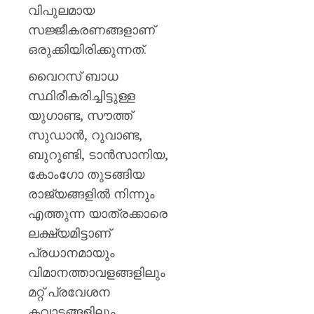
AUGUST
പുതിയ
വിപുലമായ
7, 2026
ക്യാമ്
സജ്ജീകരണങ്ങളാണ്
0
ഒരുക്കിയിരിക്കുന്നത്.
AUGUST
7, 2026
വൈറസ് ബാധ
0
സ്ഥിരീകരിച്ചിട്ടുള്ള
യുഗാണ്ട, സൗത്ത്
സുഡാൻ, റുവാണ്ട,
ബുറുണ്ടി, ടാൻസാനിയ,
കോംഗോ തുടങ്ങിയ
രാജ്യങ്ങളിൽ നിന്നും
എത്തുന്ന യാത്രക്കാരെ
ലക്ഷ്യമിട്ടാണ്
പ്രധാനമായും
വിമാനത്താവളങ്ങളിലും
മറ്റ് പ്രവേശന
കവാടങ്ങളിലും