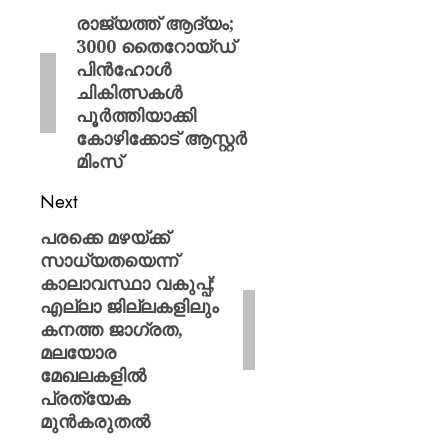
രാജ്യത്ത് ആദ്യം;
3000 തൈറോയ്ഡ്
പിൻഹോൾ
ചികിത്സകൾ
പൂർത്തിയാക്കി
കോഴിക്കോട് ആസ്റ്റർ
മിംസ്
Next
പരക്കെ മഴയ്ക്ക്
സാധ്യതയെന്ന്
കാലാവസ്ഥാ വകുപ്പ്;
എല്ലാ ജില്ലകളിലും
കനത്ത ജാഗ്രത,
മലയോര
മേഖലകളിൽ
പ്രത്യേക
മുൻകരുതൽ