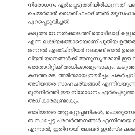
നിരോധനം ഏർപ്പെടുത്തിയിരിക്കുന്നത്
ചെയർമാൻ ശൈഖ് ഫഹദ് അൽ യൂസഫാണ് ഇ
പുറപ്പെടുവിച്ചത്.
കടുത്ത വേനൽക്കാലത്ത് തൊഴിലാളികളു
എന്ന ലക്ഷ്യത്തോടെയാണ് പുതിയ ഉത്തര
ജനറൽ എഞ്ചിനീയർ റബാബ് അൽ ഉസൈമി 
വ്യതിയാനങ്ങൾക്ക് അനുസൃതമായി ഈ സമ
അതോറിറ്റിക്ക് അധികാരമുണ്ടാകും. കടുത്ത
കനത്ത മഴ, അമിതമായ ഈർപ്പം, പകർച്ചവ്യാ
അടിയന്തര സാഹചര്യങ്ങൾ എന്നിവയുണ്
മുൻനിർത്തി ഈ നിരോധനം ഏർപ്പെടുത്
അധികാരമുണ്ടാകും.
അടിയന്തര അറ്റകുറ്റപ്പണികൾ, പൊതു
ബന്ധപ്പെട്ട പ്രവർത്തനങ്ങൾ എന്നിവയെ നിയന
എന്നാൽ, ഇതിനായി ലേബർ ഇൻസ്പെക്ഷൻ ഡി