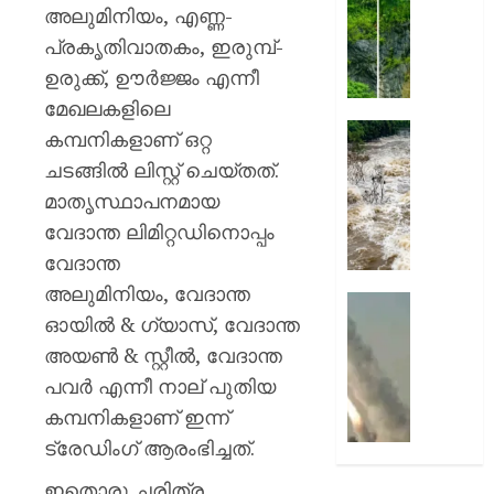
രാജേഷ്
മഴ
അലുമിനിയം, എണ്ണ-
:
പ്രകൃതിവാതകം, ഇരുമ്പ്-
AUGUST
കുതിര
7, 2026
ഉരുക്ക്, ഊര്‍ജ്ജം എന്നീ
തുരങ്കത്
മുകളി
മേഖലകളിലെ
0
മണ്ണിടിച്
കനത്ത
കമ്പനികളാണ് ഒറ്റ
മഴ
ചടങ്ങില്‍ ലിസ്റ്റ് ചെയ്തത്.
AUGUST
മുന്നറിയി
7, 2026
മാതൃസ്ഥാപനമായ
എറണാക
ഉൾപ്പെ
വേദാന്ത ലിമിറ്റഡിനൊപ്പം
0
7
വേദാന്ത
ജില്ലക
അലുമിനിയം, വേദാന്ത
അവധി
രക്തച്ച
ഓയില്‍ & ഗ്യാസ്, വേദാന്ത
പ്രഖ്യാപ
യമൻ;
എട്ട്
സൈനി
അയണ്‍ & സ്റ്റീല്‍, വേദാന്ത
ജില്ലക
ക്യാമ്പ
പവര്‍ എന്നീ നാല് പുതിയ
ഓറഞ്ച
നേരെ
കമ്പനികളാണ് ഇന്ന്
അലർട്ട്
ഹൂതിക
ട്രേഡിംഗ് ആരംഭിച്ചത്.
നടത്തി
AUGUST
ആക്രമ
ഇതൊരു ചരിത്ര
7, 2026