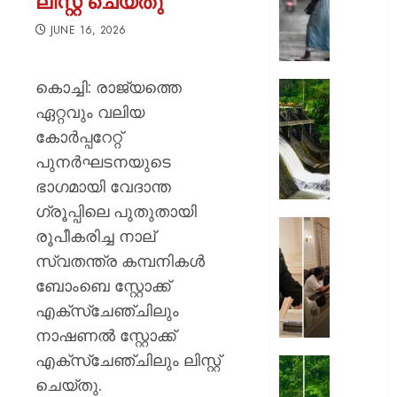
ലിസ്റ്റ് ചെയ്തു
കനത്തേക
അതീവ
JUNE 16, 2026
ജാഗ്ര
നിർദ്ദേ
കൊച്ചി: രാജ്യത്തെ
വിവിധ
മഴ
ജില്ലക
ശക്തമ
ഏറ്റവും വലിയ
അവധിയ
കെഎസ
കോര്‍പ്പറേറ്റ്
പ്രഖ്യാ
ഡാമുക
പുനര്‍ഘടനയുടെ
റെഡ്
AUGUST
ഭാഗമായി വേദാന്ത
അലേർട്ട
7, 2026
ഇടുക്ക
ഗ്രൂപ്പിലെ പുതുതായി
യാത്രാവ
0
അമേരിക
രൂപീകരിച്ച നാല്
ജാഗ്രത
സന്ദർശ
സ്വതന്ത്ര കമ്പനികള്‍
തിരുവന
AUGUST
ബോംബെ സ്റ്റോക്ക്
നഗരസ
7, 2026
വികസ
എക്സ്ചേഞ്ചിലും
പദ്ധത
0
നാഷണല്‍ സ്റ്റോക്ക്
അവതരിപ്പ
എക്സ്ചേഞ്ചിലും ലിസ്റ്റ്
മേയർ
തൃശ്ശൂര
വി.വി.
ചെയ്തു.
ശക്തമ