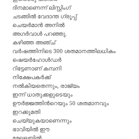
മുപ്പതി
ദിനമാണെന്ന് ലിസ്റ്റിംഗ്
സൈനിക
0
ദാരുണാ
ചടങ്ങില്‍ വേദാന്ത ഗ്രൂപ്പ്
ചെയര്‍മാന്‍ അനില്‍
AUGUST
അഗര്‍വാള്‍ പറഞ്ഞു.
7, 2026
കഴിഞ്ഞ അഞ്ച്
0
വര്‍ഷത്തിനിടെ 300 ശതമാനത്തിലധികം
ഷെയര്‍ഹോള്‍ഡര്‍
റിട്ടേണാണ് കമ്പനി
നിക്ഷേപകര്‍ക്ക്
നല്‍കിയതെന്നും, രാജ്യം
ഇന്ന് ധാതുക്കളുടെയും
ഊര്‍ജ്ജത്തിന്‍റെയും 50 ശതമാനവും
ഇറക്കുമതി
ചെയ്യുകയാണെന്നും
ഭാവിയില്‍ ഈ
മേഖലയില്‍