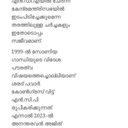
എൻ.ഡി.എയിൽ ചേർന്ന്
കേന്ദ്രമന്ത്രിസഭയിൽ
ഇടംപിടിച്ചേക്കുമെന്ന
തരത്തിലുള്ള ചർച്ചകളും
ഇതോടൊപ്പം
സജീവമാണ്.
1999-ൽ സോണിയ
ഗാന്ധിയുടെ വിദേശ
പൗരത്വ
വിഷയത്തെച്ചൊല്ലിയാണ്
ശരദ് പവാർ
കോൺഗ്രസ് വിട്ട്
എൻ.സി.പി
രൂപീകരിക്കുന്നത്.
എന്നാൽ 2023-ൽ
അനന്തരവൻ അജിത്