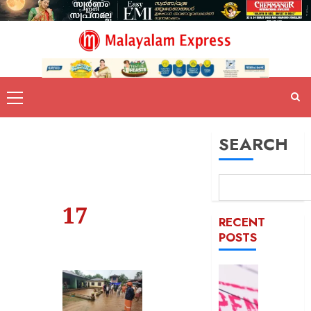
SEARCH
17
RECENT
POSTS
രക്ഷാപ
മരിച്ച
രാജേഷി