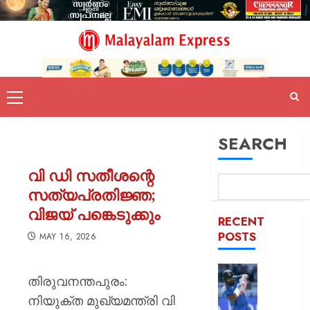
SEARCH
വി ഡി സതീശന്റെ
സത്യപ്രതിജ്ഞ;
വിജയ് പങ്കെടുക്കും
RECENT
POSTS
MAY 16, 2026
രോഹിത
തിരുവനന്തപുരം:
ശർമ്മയ
നിയുക്ത മുഖ്യമന്ത്രി വി
കാര്യത