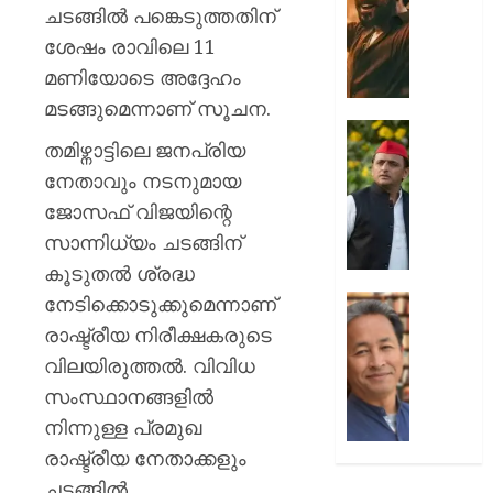
മാനേജ്മെ
മാസങ്ങൾ
ചടങ്ങിൽ പങ്കെടുത്തതിന്
ബോർഡ
ശേഷം
ശേഷം രാവിലെ 11
ക്ലൈമ
മണിയോടെ അദ്ദേഹം
AUGUST
മാറ്റം;
6, 2026
സിനിമാ
മടങ്ങുമെന്നാണ് സൂചന.
ജീവിതത
0
തമിഴ്നാട്ടിലെ ജനപ്രിയ
ബുദ്ധിമു
”എല്ലാ
അനുഭവ
നേതാവും നടനുമായ
ബിജെപ
തുറന്ന
മുൻകൂട്ട
ജോസഫ് വിജയിന്റെ
സൂര്യ
നിശ്ചയിച
സാന്നിധ്യം ചടങ്ങിന്
തിരക്കഥ
കൂടുതൽ ശ്രദ്ധ
AUGUST
ഉപതെരഞ
6, 2026
തോൽവ
നേടിക്കൊടുക്കുമെന്നാണ്
ദുരൂഹത
0
”വാക്കുപ
രാഷ്ട്രീയ നിരീക്ഷകരുടെ
അഖിലേ
നിരാഹ
വിലയിരുത്തൽ. വിവിധ
യാദവ്
സമരം
സംസ്ഥാനങ്ങളിൽ
അവസാനിപ
AUGUST
ചിത്രങ
നിന്നുള്ള പ്രമുഖ
6, 2026
പുറത്തുവ
രാഷ്ട്രീയ നേതാക്കളും
കേന്ദ്ര
0
ചടങ്ങിൽ