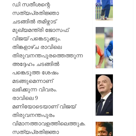
ബിസി
ഡി സതീശന്റെ
സെലക്
സത്യപ്രതിജ്ഞാ
കമ്മിറ്റി
ചടങ്ങിൽ തമിഴ്നാട്
തമ്മിൽ
മുഖ്യമന്ത്രി ജോസഫ്
തുറന്ന
അഗാർക്
”അത്
വിജയ് പങ്കെടുക്കും.
സ്ഥാനവ
അടച്ചാ
തിങ്കളാഴ്ച രാവിലെ
പ്രതിസ
പിന്നെ
തിരുവനന്തപുരത്തെത്തുന്ന
അകത്തേ
AUGUST
അദ്ദേഹം ചടങ്ങിൽ
പ്രവേശ
6, 2026
ധോണിയെക
പങ്കെടുത്ത ശേഷം
രസകര
0
പ്രതിസ
മടങ്ങുമെന്നാണ്
ഓർമ്മ
വിരാമം;
ലഭിക്കുന്ന വിവരം.
പങ്കുവെച്
ഫിഫ
രഹാന
രാവിലെ 9
പ്രസിഡന
ജിയാനി
മണിയോടെയാണ് വിജയ്
AUGUST
ഇൻഫന്റ
തിരുവനന്തപുരം
6, 2026
പൂർണ്ണ
വിമാനത്താവളത്തിലെത്തുക.
പിന്തു
0
ചിത്രീ
പ്രഖ്യാപ
സത്യപ്രതിജ്ഞാ
പൂർത്ത