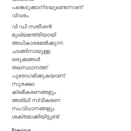
സർക്കാ
പങ്കെടുക്കാനിടയുണ്ടെന്നാണ്
രൂക്ഷ
വിമർശ
വിവരം.
സോനം
വി ഡി സതീശൻ
വാങ്ചു
മുഖ്യമന്ത്രിയായി
AUGUST
അധികാരമേൽക്കുന്ന
6, 2026
ചടങ്ങിനായുള്ള
0
ഒരുക്കങ്ങൾ
തലസ്ഥാനത്ത്
പുരോഗമിക്കുകയാണ്.
സുരക്ഷാ
ക്രമീകരണങ്ങളും
അതിഥി സ്വീകരണ
സംവിധാനങ്ങളും
ശക്തമാക്കിയിട്ടുണ്ട്.
Previous