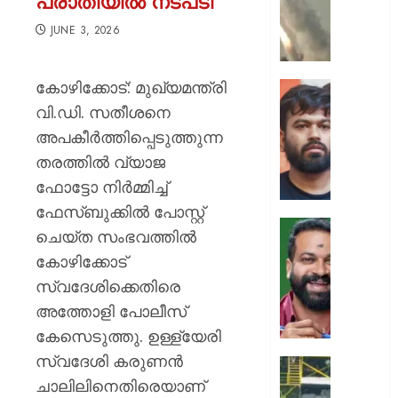
പരാതിയിൽ നടപടി
ക്യാമ്പ
നേരെ
JUNE 3, 2026
ഹൂതിക
നടത്തി
കോഴിക്കോട്: മുഖ്യമന്ത്രി
ആക്രമ
സ്വാതന്
മുപ്പതി
ദിനത്തില
വി.ഡി. സതീശനെ
സൈനിക
പ്രധാനമ
അപകീർത്തിപ്പെടുത്തുന്ന
ദാരുണാ
നരേന്ദ്
തരത്തിൽ വ്യാജ
മോദി
AUGUST
ഫോട്ടോ നിർമ്മിച്ച്
വിദ്യാര
7, 2026
അഭിസ
ഫേസ്‌ബുക്കിൽ പോസ്റ്റ്
ചെയ്യ
0
ചെയ്ത സംഭവത്തിൽ
:
ആർ.
കോഴിക്കോട്
അഭിജിത്
സുഗതന
ദീപ്കെ
സ്വദേശിക്കെതിരെ
നൽകി
എസ്കോർട
അത്തോളി പോലീസ്
AUGUST
പരോൾ
കേസെടുത്തു. ഉള്ള്യേരി
7, 2026
റദ്ദാക്കി
സ്വദേശി കരുണൻ
ആഭ്യന്
0
കനത്ത
വകുപ്പ്
ചാലിലിനെതിരെയാണ്
മഴക്കി