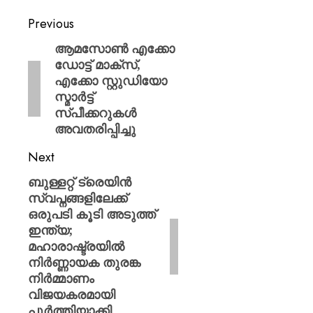
AUGUST
Previous
6, 2026
ആമസോൺ എക്കോ
0
ഡോട്ട് മാക്സ്,
എക്കോ സ്റ്റുഡിയോ
സ്മാർട്ട്
സ്പീക്കറുകൾ
അവതരിപ്പിച്ചു
Next
ബുള്ളറ്റ് ട്രെയിൻ
സ്വപ്നങ്ങളിലേക്ക്
ഒരുപടി കൂടി അടുത്ത്
ഇന്ത്യ;
മഹാരാഷ്ട്രയിൽ
നിർണ്ണായക തുരങ്ക
നിർമ്മാണം
വിജയകരമായി
പൂർത്തിയാക്കി