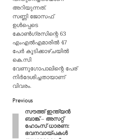
അറിയുന്നത്.
സണ്ണി ജോസഫ്
ഉൾപ്പെടെ
കോൺഗ്രസിന്റെ 63
എംഎൽഎമാരിൽ 47
പേർ കൂടിക്കാഴ്ചയിൽ
കെ.സി
വേണുഗോപാലിന്റെ പേര്
നിർദേശിച്ചതായാണ്
വിവരം.
Previous
സൗത്ത് ഇന്ത്യൻ
ബാങ്ക് – അസറ്റ്
ഹോംസ് ധാരണ:
ഭവനവായ്പകൾ