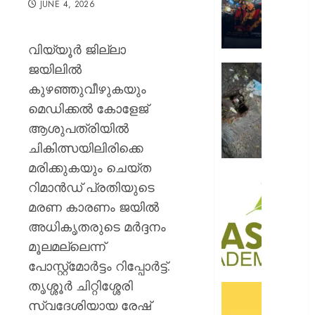
JUNE 4, 2026
റോയ
എൻഫീ
വിയ്യൂര്‍ ജില്ലാ
AUGUST
9, 2026
ജയിലില്‍
മഞ്ഞപ്
ചന്ദ്രപ്പ
0
കുഴഞ്ഞുവീഴുകയും
ജംഗ്ഷ
മെഡിക്കൽ കോളേജ്
സ്ലാബ
ആശുപത്രിയിൽ
തകർന്ന
ചികിത്സയിലിരിക്കെ
നിലയി
മരിക്കുകയും ചെയ്ത
AUGUST
സി.ഐ
റിമാന്‍ഡ് പ്രതിയുടെ
9, 2026
അക്കാദ
മരണ കാരണം ജയിൽ
ബി.ബി
0
അധികൃതരുടെ മര്‍ദ്ദനം
ഓണേഴ്സ്
ഇൻ
മൂലമല്ലെന്ന്
ഏവിയ
പോസ്റ്റ്‌മോര്‍ട്ടം റിപ്പോര്‍ട്ട്.
മാനേജ്മെ
തൃശ്ശൂര്‍ ചിറ്റിശ്ശേരി
പ്രവേ
ഓഫറു
ഈമാസ
സ്വദേശിയായ രേഷ്
അവതരിപ്പ