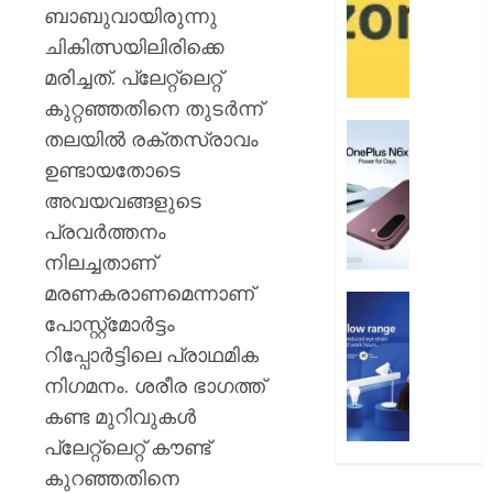
12
ആമസ
ബാബുവായിരുന്നു
വരെ
പേ
ചികിത്സയിലിരിക്കെ
മരിച്ചത്. പ്ലേറ്റ്‌ലെറ്റ്
AUGUST
AUGUST
9, 2026
9, 2026
കുറ്റഞ്ഞതിനെ തുടര്‍ന്ന്
0
വൺപ്ല
0
തലയില്‍ രക്തസ്രാവം
എൻ6എ
ഉണ്ടായതോടെ
അവതരിപ്
അവയവങ്ങളുടെ
AUGUST
പ്രവര്‍ത്തനം
9, 2026
നിലച്ചതാണ്
0
മരണകരാണമെന്നാണ്
ഫിലിപ്സ്
പോസ്റ്റ്‌മോര്‍ട്ടം
ഫോക്കസ
ലൈറ്റ
റിപ്പോര്‍ട്ടിലെ പ്രാഥമിക
അവതരിപ്
നിഗമനം. ശരീര ഭാഗത്ത്
കണ്ട മുറിവുകള്‍
AUGUST
9, 2026
പ്ലേറ്റ്‌ലെറ്റ് കൗണ്ട്
കുറഞ്ഞതിനെ
0