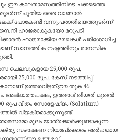
െങ്കിലും ഈ കാലതാമസത്തിനിടെ ചക്കത്തൈ
തുടർന്ന് പുതിയ തൈ വാങ്ങാൻ
്ക് പോകേണ്ടി വന്നു.പരാതിയെത്തുടർന്ന്
നക്കമ്പനി ഹാജരാകുകയോ മറുപടി
ിക്കാരൻ ഹാജരാക്കിയ രേഖകൾ പരിശോധിച്ച
ാണ് സാമ്പത്തിക നഷ്ടത്തിനും മാനസിക
ത്തി.
-താമസ ചെലവുകളായ 25,000 രൂപ,
ായി 25,000 രൂപ, കേസ് നടത്തിപ്പ്
കാനാണ് ഉത്തരവിട്ടത്.ഈ തുക 45
. അല്ലാത്തപക്ഷം, ഉത്തരവ് തീയതി മുതൽ
 രൂപ വീതം സോളേഷ്യം (Solatium)
ൽ വ്യക്തമാക്കുന്നുണ്ട്.
മസമോ മൂലം യാത്രക്കാർക്കുണ്ടാകുന്ന
പഭോക്തൃ സംരക്ഷണ നിയമപ്രകാരം അർഹമായ
ടുന്നതാണ് ഈ ഉത്തരവ്.