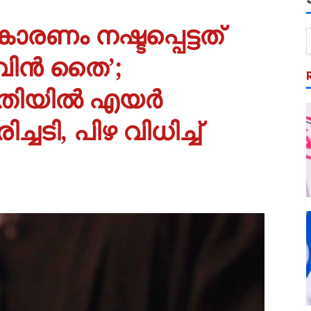
രണം നഷ്ടപ്പെട്ടത്
വിൻ തൈ’;
രാതിയിൽ എയർ
്ചടി, പിഴ വിധിച്ച്