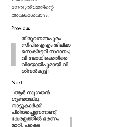
AUGUST
പുതിയ
7, 2026
നേതൃത്വത്തിന്റെ
ക്യാമ്
0
അവകാശവാദം.
AUGUST
7, 2026
Previous
0
തിരുവനന്തപുരം
സിപിഐഎം ജില്ലാ
സെക്രട്ടറി സ്ഥാനം;
വി ജോയിക്കെതിരെ
വിയോജിപ്പുമായി വി
ശിവൻകുട്ടി
Next
“ആര്‍ സുഗതന്‍
ഗുണ്ടയല്ല,
നാട്ടുകാര്‍ക്ക്
പ്രിയപ്പെട്ടവനാണ്;
കേരളത്തില്‍ ഭരണം
മാറി, പക്ഷെ