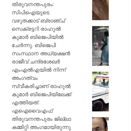
ഇടിഞ്ഞി
തിരുവനന്തപുരം:
മൂവാറ്റു
സിപിഐയുടെ
മാറാടി
വഴുതക്കാട് ബ്രാഞ്ച്
ജനങ്ങ
സെക്രട്ടറി രാഹുൽ
ഭീതിയി
ഇന്നും
കനത്ത
കുമാർ ബിജെപിയിൽ
AUGUST
മഴ;
ചേർന്നു. ബിജെപി
8, 2026
എട്ട്
സംസ്ഥാന അധ്യക്ഷൻ
ജില്ലക
0
രാജീവ് ചന്ദ്രശേഖർ
വിദ്യാ
സ്ഥാപന
എംഎൽഎയിൽ നിന്ന്
ഇന്ന്
ദുരിതാ
അംഗത്വം
അവധി
വാഹനത്
സ്വീകരിച്ചാണ് രാഹുൽ
പ്രഖ്യാ
പിഴ
കുമാർ ബിജെപിയിലേക്ക്
ചുമത്ത
AUGUST
നടപടി;
എത്തിയത്.
8, 2026
ഉദ്യോ
എഐവൈഎഫ്
സസ്പ
0
തിരുവനന്തപുരം ജില്ലാ
ചെയ്ത
സ്വാതന്
ശക്തമ
കമ്മിറ്റി അംഗമായിരുന്നു
ദിനാ