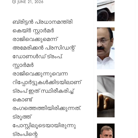
JUNE 21, 2026
ചുമത്ത
നടപടി;
ഉദ്യോ
ബ്രിട്ടൻ പ്രധാനമന്ത്രി
സസ്പ
കെയ്ര്‍ സ്റ്റാര്‍മര്‍
ചെയ്ത
സ്വാതന്
ശക്തമ
ദിനാ
രാജിവെക്കുമെന്ന്
പ്രതിഷ
ചടങ്ങു
അമേരിക്കന്‍ പ്രസിഡന്റ്
വന്ദേമ
ഡോണള്‍ഡ് ട്രംപ്.
AUGUST
മുഴുവന
7, 2026
സ്റ്റാര്‍മര്‍
പാടണമെ
നിർദ്ദേ
0
രാജിവെക്കുന്നുവെന്ന
നൽകി
യുപിയ
റിപ്പോര്‍ട്ടുകള്‍ക്കിടയിലാണ്
പൊതു
ഞെട്ടിച്ച്
ട്രംപ് ഇത് സ്ഥിരീകരിച്ച്
വകുപ്പ്
ക്രൂരത
കൊണ്ട്
വഴക്ക്
AUGUST
മാറ്റാൻ
രംഗത്തെത്തിയിരിക്കുന്നത്.
7, 2026
ചെന്ന
ട്രൂത്ത്
മകളെ
0
പോസ്റ്റിലൂടെയായിരുന്നു
പശുവി
ജെൻസ
തളയ്ക്ക
ട്രംപിന്റെ
തലമുറ