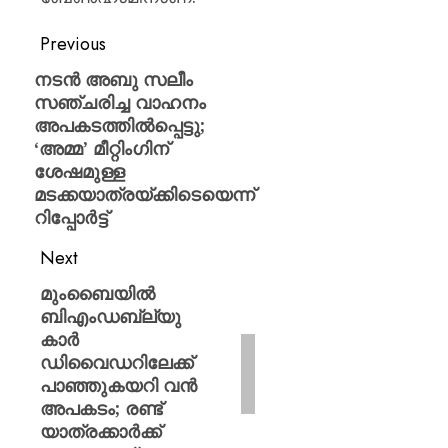
Previous
നടൻ അബു സലീം
സഞ്ചരിച്ച വാഹനം
അപകടത്തിൽപ്പെട്ടു;
‘അമ്മ’ മീറ്റിംഗിന്
ശേഷമുള്ള
മടക്കയാത്രയ്ക്കിടെയെന്ന്
റിപ്പോർട്ട്
Next
മുംബൈയിൽ
ബിഎംഡബ്ല്യു
കാർ
ഡിവൈഡറിലേക്ക്
പാഞ്ഞുകയറി വൻ
അപകടം; രണ്ട്
യാത്രക്കാർക്ക്