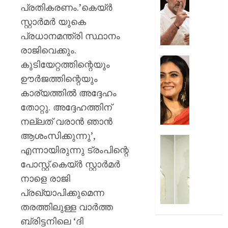
മരകഷ
ചോദ്യങ്
പ്രതികരണം.’കെയ്ര്‍
കൊണ്ട്
ഇൻസ്റ്റ
സ്റ്റാര്‍മര്‍ യുകെ
അടിച്ചു
മറുപടി
പ്രധാനമന്ത്രി സ്ഥാനം
കൊന്ന്
നൽകാ
പിതാവ്
രാഹുൽ
രാജിവെക്കും.
ഗാന്ധി
52-ാം
കുടിയേറ്റത്തിന്റെയും
AUGUST
പുതിയ
വയസ്സി
ഊര്‍ജത്തിന്റെയും
7, 2026
ക്യാമ്
യുവത്
കാര്യത്തില്‍ അദ്ദേഹം
0
തുളുമ്പു
AUGUST
സൗന്ദര
തോറ്റു. അദ്ദേഹത്തിന്
7, 2026
കാജോലി
നല്ലത് വരാന്‍ ഞാന്‍
ആരോഗ
0
ആശംസിക്കുന്നു’,
രഹസ്യ
യുവനട
എന്നായിരുന്നു ട്രംപിന്റെ
അറിയാ
വെല്ലു
സൗന്ദര
പോസ്റ്റ്.കെയ്ര്‍ സ്റ്റാര്‍മര്‍
AUGUST
കിടിലൻ
നാളെ രാജി
7, 2026
സ്റ്റൈല
പ്രഖ്യാപിക്കുമെന്ന
ലുക്കിൽ
0
തരത്തിലുള്ള വാര്‍ത്ത
തിളങ്ങി
നടി
ബ്രിട്ടനിലെ ‘ദി