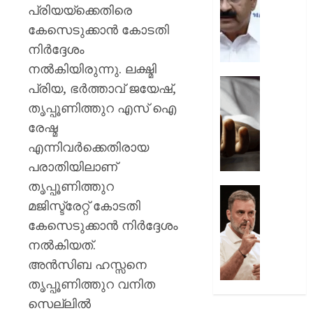
പ്രതിഷ
ചടങ്ങു
പ്രിയയ്‌ക്കെതിരെ
വന്ദേമ
കേസെടുക്കാന്‍ കോടതി
AUGUST
മുഴുവന
7, 2026
നിര്‍ദ്ദേശം
പാടണമെ
നിർദ്ദേ
നല്‍കിയിരുന്നു. ലക്ഷ്മി
0
നൽകി
യുപിയ
പ്രിയ, ഭര്‍ത്താവ് ജയേഷ്,
പൊതു
ഞെട്ടിച്ച്
തൃപ്പൂണിത്തുറ എസ് ഐ
വകുപ്പ്
ക്രൂരത
രേഷ്മ
വഴക്ക്
AUGUST
മാറ്റാൻ
എന്നിവര്‍ക്കെതിരായ
7, 2026
ചെന്ന
പരാതിയിലാണ്
മകളെ
0
തൃപ്പൂണിത്തുറ
പശുവി
ജെൻസ
മജിസ്ട്രേറ്റ് കോടതി
തളയ്ക്ക
തലമുറ
മരകഷ
ചോദ്യങ്
കേസെടുക്കാന്‍ നിര്‍ദ്ദേശം
കൊണ്ട്
ഇൻസ്റ്റ
നല്‍കിയത്.
അടിച്ചു
മറുപടി
അന്‍സിബ ഹസ്സനെ
കൊന്ന്
നൽകാ
തൃപ്പൂണിത്തുറ വനിത
പിതാവ്
രാഹുൽ
ഗാന്ധി
സെല്ലില്‍