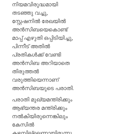
AUGUST
പുതിയ
നിയമവിരുദ്ധമായി
7, 2026
ക്യാമ്
തടഞ്ഞു വച്ചു,
0
സ്റ്റേഷനില്‍ രേഖയില്‍
AUGUST
7, 2026
അന്‍സിബയെകൊണ്ട്
0
മാപ്പ് എഴുതി ഒപ്പിടിയിച്ചു,
പിന്നീട് അതില്‍
പ്രതികള്‍ക്ക് വേണ്ടി
അന്‍സിബ അറിയാതെ
തിരുത്തല്‍
വരുത്തിയെന്നാണ്
അന്‍സിബയുടെ പരാതി.
പരാതി മുഖ്യമന്ത്രിക്കും
ആഭ്യന്തര മന്ത്രിക്കും
നല്‍കിയിരുന്നെങ്കിലും
കേസില്‍
കഴമ്പില്ലെന്നായിരുന്നു