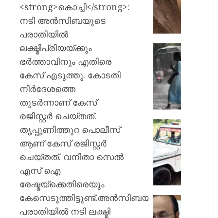
ഇടിഞ്ഞി
<strong>കൊച്ചി</strong>:
മൂവാറ്റു
നടി അന്‍സിബയുടെ
മാറാടി
പരാതിയില്‍
ജനങ്ങ
ലക്ഷ്മിപ്രിയയ്ക്കും
ഭീതിയി
ഇന്നും
കനത്ത
ഭര്‍ത്താവിനും എതിരെ
AUGUST
മഴ;
കേസ് എടുത്തു. കോടതി
8, 2026
എട്ട്
നിര്‍ദേശത്തെ
ജില്ലക
0
തുടര്‍ന്നാണ് കേസ്
വിദ്യാ
സ്ഥാപന
രജിസ്റ്റര്‍ ചെയ്തത്.
ഇന്ന്
ദുരിതാ
തൃപ്പൂണിത്തുറ പൊലീസ്
അവധി
വാഹനത്
ആണ് കേസ് രജിസ്റ്റര്‍
പ്രഖ്യാ
പിഴ
ചെയ്തത്. വനിതാ സെല്‍
ചുമത്ത
AUGUST
നടപടി;
എസ് ഐ
8, 2026
ഉദ്യോ
രേഷ്മയ്‌ക്കെതിരെയും
സസ്പ
0
കേസെടുത്തിട്ടുണ്ട്.അന്‍സിബയുടെ
ചെയ്ത
സ്വാതന്
ശക്തമ
പരാതിയില്‍ നടി ലക്ഷ്മി
ദിനാ