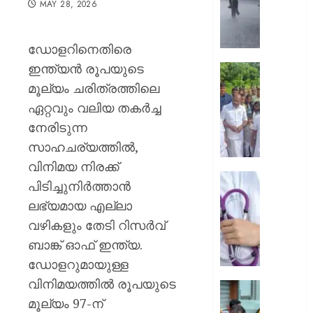
MAY 28, 2026
മഴയ്ക്ക്
സാധ്യ
നാളെ
ഡോളറിനെതിരെ
അഞ്ച്
ഇന്ത്യൻ രൂപയുടെ
ജില്ലക
ആലപ്പു
ഓറഞ്ച
തോട്ടപ്പള
മൂല്യം ചരിത്രത്തിലെ
അലേർട്ട
സ്പിൽ
ഏറ്റവും വലിയ തകർച്ച
അടിയന്
നേരിടുന്ന
AUGUST
സന്ദർ
5, 2026
സാഹചര്യത്തിൽ,
നടത്തി
മന്ത്രി
0
വിനിമയ നിരക്ക്
എം
ഡ്യൂട്ടി
പിടിച്ചുനിർത്താൻ
ലിജുവു
സമയത്
ലഭ്യമായ എല്ലാ
രമേശ്
മുങ്ങി
ചെന്നി
വഴികളും തേടി റിസർവ്
സ്വകാ
ക്ലിനിക
ബാങ്ക് ഓഫ് ഇന്ത്യ.
AUGUST
സേവനം
ഡോളറുമായുള്ള
5, 2026
അടൂർ
വിനിമയത്തിൽ രൂപയുടെ
ജനറൽ
0
മഴ
ആശുപത
മൂല്യം 97-ന്
ദുരന്ത