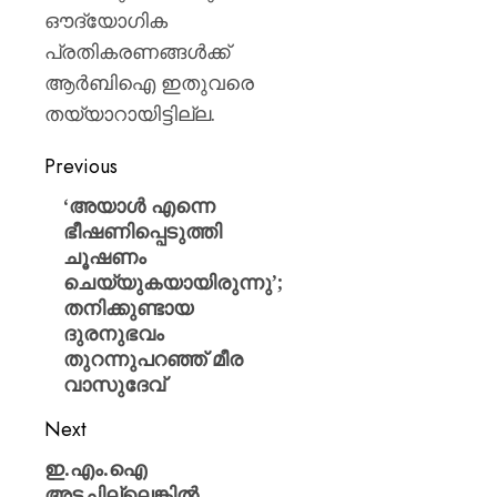
ഔദ്യോഗിക
പ്രതികരണങ്ങൾക്ക്
ആർബിഐ ഇതുവരെ
തയ്യാറായിട്ടില്ല.
Previous
‘അയാൾ എന്നെ
ഭീഷണിപ്പെടുത്തി
ചൂഷണം
ചെയ്യുകയായിരുന്നു’;
തനിക്കുണ്ടായ
ദുരനുഭവം
തുറന്നുപറഞ്ഞ് മീര
വാസുദേവ്
Next
ഇ.എം.ഐ
അടച്ചില്ലെങ്കിൽ