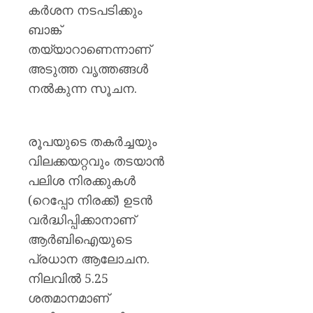
പിടിച്ചെ
കർശന നടപടിക്കും
ടാൽകം
ബാങ്ക്
പൗഡർ
തയ്യാറാണെന്നാണ്
ഉൾപ്പെ
25,000
അടുത്ത വൃത്തങ്ങൾ
കിലോഗ്
നൽകുന്ന സൂചന.
AUGUST
5, 2026
രൂപയുടെ തകർച്ചയും
0
വിലക്കയറ്റവും തടയാൻ
പലിശ നിരക്കുകൾ
(റെപ്പോ നിരക്ക്) ഉടൻ
വർദ്ധിപ്പിക്കാനാണ്
ആർബിഐയുടെ
പ്രധാന ആലോചന.
നിലവിൽ 5.25
ശതമാനമാണ്