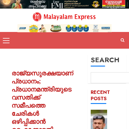
SEARCH
രാജ്യസുരക്ഷയാണ്
പ്രധാനം;
പ്രധാനമന്ത്രിയുടെ
RECENT
വസതിക്ക്
POSTS
സമീപത്തെ
ചേരികൾ
പിന്തു
വേണ്ട,
ഒഴിപ്പിക്കാൻ
പിന്നില്‍