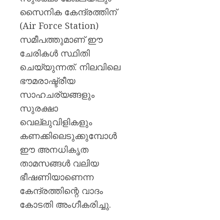
പയ്യന്
സൈനിക കേന്ദ്രത്തിന്
തഹസിൽ
സസ്‌
(Air Force Station)
സമീപത്തുമാണ് ഈ
AUGUST
ചേരികൾ സ്ഥിതി
8, 2026
ചെയ്യുന്നത്. നിലവിലെ
0
ഭൗമരാഷ്ട്രീയ
സാഹചര്യങ്ങളും
സുരക്ഷാ
വെല്ലുവിളികളും
കണക്കിലെടുക്കുമ്പോൾ
ഈ അനധികൃത
താമസങ്ങൾ വലിയ
ഭീഷണിയാണെന്ന
കേന്ദ്രത്തിന്റെ വാദം
കോടതി അംഗീകരിച്ചു.