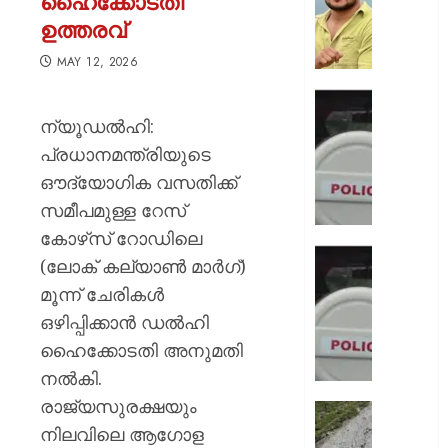
ഹൈക്കോടതി
നിന്ന്
ഉത്തരവ്
കുത്തര
:
MAY 12, 2026
ഫേസ്ബു
പോസ്റ്റ്
ഡേറ്റിങ്
അർജു
ആപ്പ്
ന്യൂഡൽഹി:
ആയങ്കി
വഴി
പ്രധാനമന്ത്രിയുടെ
വലയിലാക
ഔദ്യോഗിക വസതിക്ക്
AUGUST
കൂടിക്ക
8, 2026
സമീപമുള്ള റേസ്
ദൃശ്യങ
കാണിച്ച്
0
കോഴ്‌സ് റോഡിലെ
ആറ്
ഭാര്യയ
(ലോക് കല്യാൺ മാർഗ്)
കോടി
കാമുക
മൂന്ന് ചേരികൾ
രൂപ
തമ്മിലു
തട്ടിയെട
ഒഴിപ്പിക്കാൻ ഡൽഹി
ഞെട്ടിക്
യുവതി
ചാറ്റ്
ഹൈക്കോടതി അനുമതി
പുറത്ത്
നൽകി.
AUGUST
ഭർത്താ
8, 2026
രാജ്യസുരക്ഷയും
വകവരു
തീർത്ഥ
പദ്ധതിയി
നിലവിലെ ആഗോള
0
സുരക്ഷ