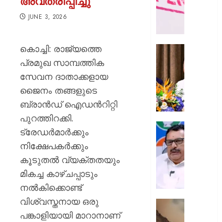
അവതരിപ്പിച്ചു
ഭൗതിക
ശരീരം
JUNE 3, 2026
ഫ്രീസറ
കൊണ്ട
കൊച്ചി: രാജ്യത്തെ
സംഭവം
കൊച്ചി
പയ്യന്
അമേരിക
പ്രമുഖ സാമ്പത്തിക
തഹസിൽ
അംബാസ
സേവന ദാതാക്കളായ
സസ്‌
കൂടിക്കാ
ജൈനം തങ്ങളുടെ
നടത്തി
AUGUST
ബ്രാന്‍ഡ് ഐഡന്‍റിറ്റി
മുഖ്യമന്
8, 2026
വി.ഡി.
പുറത്തിറക്കി.
സതീശ
0
പിടിക്കേ
ട്രേഡര്‍മാര്‍ക്കും
സമയത്
നിക്ഷേപകര്‍ക്കും
AUGUST
പിടിക്കും
8, 2026
കൂടുതല്‍ വ്യക്തതയും
എത്രന
മുങ്ങി
0
മികച്ച കാഴ്ചപ്പാടും
നടക്കും:
നല്‍കിക്കൊണ്ട്
അർജു
വിശ്വസ്തനായ ഒരു
ആയങ്കി
കൂറ്റൻ
കെ.
പങ്കാളിയായി മാറാനാണ്
മൺകൂ