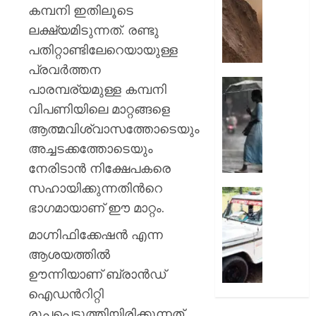
മുരളീ
പാറമടയി
കമ്പനി ഇതിലൂടെ
ഇടിഞ്ഞി
ലക്ഷ്യമിടുന്നത്. രണ്ടു
AUGUST
മൂവാറ്റു
8, 2026
പതിറ്റാണ്ടിലേറെയായുള്ള
മാറാടി
ജനങ്ങ
പ്രവര്‍ത്തന
0
ഭീതിയി
ഇന്നും
പാരമ്പര്യമുള്ള കമ്പനി
കനത്ത
വിപണിയിലെ മാറ്റങ്ങളെ
AUGUST
മഴ;
8, 2026
ആത്മവിശ്വാസത്തോടെയും
എട്ട്
ജില്ലക
അച്ചടക്കത്തോടെയും
0
വിദ്യാ
നേരിടാന്‍ നിക്ഷേപകരെ
സ്ഥാപന
സഹായിക്കുന്നതിന്‍റെ
ഇന്ന്
ദുരിതാ
ഭാഗമായാണ് ഈ മാറ്റം.
അവധി
വാഹനത്
പ്രഖ്യാ
പിഴ
മാഗ്നിഫിക്കേഷന്‍ എന്ന
ചുമത്ത
ആശയത്തില്‍
AUGUST
നടപടി;
8, 2026
ഉദ്യോ
ഊന്നിയാണ് ബ്രാന്‍ഡ്
സസ്പ
0
ഐഡന്‍റിറ്റി
ചെയ്ത
രൂപപ്പെടുത്തിയിരിക്കുന്നത്.