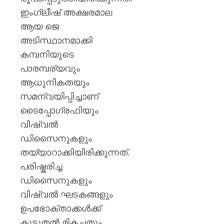
ശക്തമ
ഇംഗ്ലീഷ് അക്ഷരമാല
പ്രതിഷ
ആയ ജെ
AUGUST
അടിസ്ഥാനമാക്കി
7, 2026
കമ്പനിയുടെ
0
പാരമ്പര്യവും
ആധുനികതയും
സമന്വയിപ്പിച്ചാണ്
ടൈപ്പോഗ്രഫിയും
വിഷ്വല്‍
ഡിസൈനുകളും
തയ്യാറാക്കിയിരിക്കുന്നത്.
പരിഷ്കരിച്ച
ഡിസൈനുകളും
വിഷ്വല്‍ ഘടകങ്ങളും
ഉപഭോക്താക്കള്‍ക്ക്
കൂടുതല്‍ മികച്ചതും