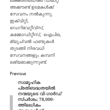
ലക്ഷത്തിലധികം ഡീമാറ്റ്
അക്കൗണ്ട് ഉടമകള്‍ക്ക്
സേവനം നല്‍കുന്നു.
ഇക്വിറ്റി,
ഡെറിവേറ്റീവ്സ്,
കമ്മോഡിറ്റീസ്, ഐപിഒ,
മ്യൂച്വല്‍ ഫണ്ടുകള്‍
തുടങ്ങി നിരവധി
സേവനങ്ങളും കമ്പനി
ലഭ്യമാക്കുന്നുണ്ട്.
Previous
സാമൂഹിക
പ്രതിബദ്ധതയിൽ
നന്മയുടെ വി-ഗാർഡ്
സ്പർശം; 78,000-
ത്തിലധികം