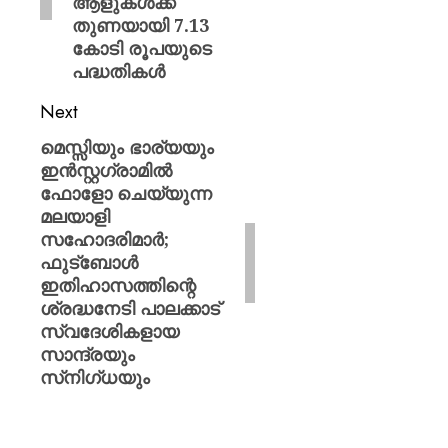
ആളുകൾക്ക്
തുണയായി 7.13
കോടി രൂപയുടെ
പദ്ധതികൾ
Next
മെസ്സിയും ഭാര്യയും
ഇൻസ്റ്റ​ഗ്രാമിൽ
ഫോളോ ചെയ്യുന്ന
മലയാളി
സഹോദരിമാർ;
ഫുട്ബോൾ
ഇതിഹാസത്തിന്റെ
ശ്രദ്ധനേടി പാലക്കാട്
സ്വദേശികളായ
സാന്ദ്രയും
സ്‌നിഗ്ധയും