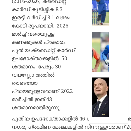
(2016-2026) ക്രെഡിറ്റ്
അടുത്തട
കാര്യത
എത്തി
ബിസി
കാർഡ് കുടിശ്ശിക 8.3
സംഭവത
സെലക്
ഇരട്ടി വർധിച്ച് 3.1 ലക്ഷം
അന്വ
കമ്മിറ്റി
കോടി രൂപയായി. 2026
തമ്മിൽ
മാർച്ച് വരെയുള്ള
AUGUST
തുറന്ന
6, 2026
അഗാർക്
”അത്
കണക്കുകൾ പ്രകാരം
സ്ഥാനവ
0
അടച്ചാ
പുതിയ ക്രെഡിറ്റ് കാർഡ്
പ്രതിസ
പിന്നെ
ഉപഭോക്താക്കളിൽ 50
അകത്തേ
ശതമാനം പേരും 30
AUGUST
പ്രവേശ
6, 2026
ധോണിയെക
വയസ്സോ അതിൽ
രസകര
0
പ്രതിസ
താഴെയോ
ഓർമ്മ
വിരാമം;
പ്രായമുള്ളവരാണ്. 2022
പങ്കുവെച്
ഫിഫ
മാർച്ചിൽ ഇത് 43
രഹാന
പ്രസിഡന
ജിയാനി
ശതമാനമായിരുന്നു.
AUGUST
ഇൻഫന്റ
6, 2026
പുതിയ ഉപഭോക്താക്കളിൽ 46 ശതമാനം പേർ അർ
പൂർണ്ണ
പിന്തു
0
നഗര, ഗ്രാമീണ മേഖലകളിൽ നിന്നുള്ളവരാണ് 20