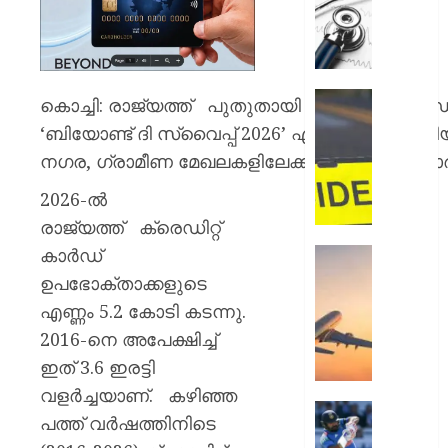
സമരം
പിൻവലിച
ഒപി
സേവനങ
സാധാ
ഹോസ്റ്
കൊച്ചി: രാജ്യത്ത് പുതുതായി ക്രെഡിറ്റ് കാർ
നിലയിലേ
അങ്കണ
‘ബിയോണ്ട് ദി സ്വൈപ്പ് 2026’ എന്ന പേരിലിറക്ക
ഭീകരാന്
നഗര, ഗ്രാമീണ മേഖലകളിലേക്കും ക്രെഡിറ്റ് കാർ
AUGUST
സൃഷ്ടിച്ച
6, 2026
കാറപക
2026-ൽ
മദ്യലഹ
0
രാജ്യത്ത് ക്രെഡിറ്റ്
ഡ്രൈ
കസ്റ്റ
കാർഡ്
ആകാശത
തലനാരിഴ
ഉപഭോക്താക്കളുടെ
AUGUST
ഒഴിവായ
എണ്ണം 5.2 കോടി കടന്നു.
6, 2026
വൻ
2016-നെ അപേക്ഷിച്ച്
ദുരന്തം;
0
ട്രംപിന്
ഇത് 3.6 ഇരട്ടി
ഹെലികോ
വളർച്ചയാണ്. കഴിഞ്ഞ
യാത്രാ
രോഹിത
പത്ത് വർഷത്തിനിടെ
വിമാനവ
ശർമ്മയ