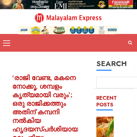
SEARCH
‘രാജി വേണ്ട, മകനെ
നോക്കൂ, ശമ്പളം
കൃത്യമായി വരും’;
RECENT
ഒരു രാജിക്കത്തും
POSTS
അതിന് കമ്പനി
നൽകിയ
കട
ഇടിച്ച്
ഹൃദയസ്പർശിയായ
നിരത്തി