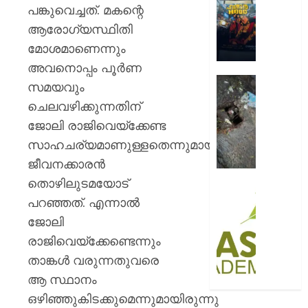
ആഘോഷ
പങ്കുവെച്ചത്. മകന്റെ
AUGUST
റോയ
ആരോഗ്യസ്ഥിതി
9, 2026
എൻഫീ
മോശമാണെന്നും
0
AUGUST
അവനൊപ്പം പൂര്‍ണ
9, 2026
മഞ്ഞപ്
സമയവും
ചന്ദ്രപ്പ
0
ചെലവഴിക്കുന്നതിന്
ജംഗ്ഷ
ജോലി രാജിവെയ്‌ക്കേണ്ട
സ്ലാബ
തകർന്ന
സാഹചര്യമാണുള്ളതെന്നുമായിരുന്നു
നിലയി
ജീവനക്കാരന്‍
തൊഴിലുടമയോട്
AUGUST
സി.ഐ
9, 2026
പറഞ്ഞത്. എന്നാല്‍
അക്കാദ
ബി.ബി
ജോലി
0
ഓണേഴ്സ്
രാജിവെയ്‌ക്കേണ്ടെന്നും
ഇൻ
താങ്കള്‍ വരുന്നതുവരെ
ഏവിയ
ആ സ്ഥാനം
മാനേജ്മെ
പ്രവേ
ഒഴിഞ്ഞുകിടക്കുമെന്നുമായിരുന്നു