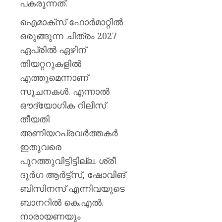
പകരുന്നത്.
ഐമാക്സ് ഫോർമാറ്റിൽ
ഒരുങ്ങുന്ന ചിത്രം 2027
ഏപ്രിൽ ഏഴിന്
തിയറ്ററുകളിൽ
എത്തുമെന്നാണ്
സൂചനകൾ. എന്നാൽ
ഔദ്യോഗിക റിലീസ്
തീയതി
അണിയറപ്രവർത്തകർ
ഇതുവരെ
പുറത്തുവിട്ടിട്ടില്ല. ശ്രീ
ദുർഗ ആർട്ട്സ്, ഷോവിങ്
ബിസിനസ് എന്നിവയുടെ
ബാനറിൽ കെ.എൽ.
നാരായണയും