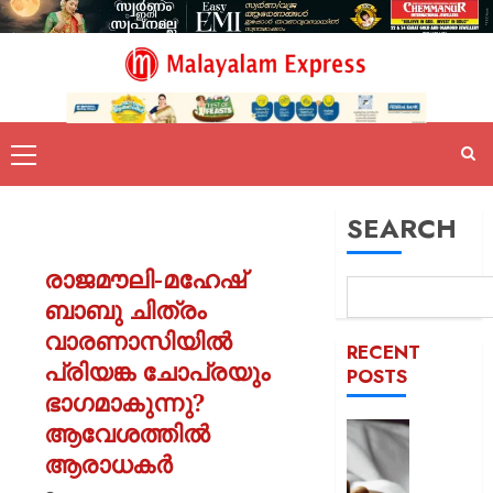
SEARCH
രാജമൗലി-മഹേഷ്
ബാബു ചിത്രം
വാരണാസിയിൽ
RECENT
പ്രിയങ്ക ചോപ്രയും
POSTS
ഭാഗമാകുന്നു?
ആവേശത്തിൽ
യുപിയ
ഞെട്ടിച്ച്
ആരാധകർ
ക്രൂരത