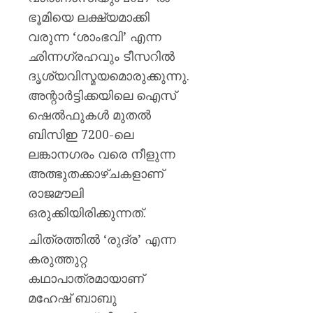
മുൻ
ഭൂമിയെ ലക്ഷ്യമാക്കി
ധനമന്ത്
കെ.എൻ
വരുന്ന ‘ശാംഭവി’ എന്ന
ബാലഗ
ഛിന്നഗ്രഹവും ടീസറിൽ
ദൃശ്യവിസ്മയമൊരുക്കുന്നു.
AUGUST
7, 2026
അന്റാർട്ടിക്കയിലെ ഐസ്
0
ഷെൽഫുകൾ മുതൽ
ബിസിഇ 7200-ലെ
ലങ്കാനഗരം വരെ നീളുന്ന
അത്ഭുതക്കാഴ്ചകളാണ്
രാജമൗലി
ഒരുക്കിയിരിക്കുന്നത്.
ചിത്രത്തിൽ ‘രുദ്ര’ എന്ന
കരുത്തുറ്റ
കഥാപാത്രമായാണ്
മഹേഷ് ബാബു