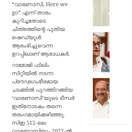
സൗന്ദര
“വാരണാസി, Here we
AUGUST
കിടിലൻ
go” എന്ന് താരം
7, 2026
സ്റ്റൈല
കുറിച്ചതോടെ
ലുക്കിൽ
0
തിളങ്ങി
ചിത്രത്തിന്റെ പുതിയ
നടി
മുൻ
ഷെഡ്യൂൾ
മഞ്ജു
ബംഗ്ലാ
ആരംഭിച്ചുവെന്ന
പിള്ള
പ്രധാനമ
ഉറപ്പിലാണ് ആരാധകർ.
പരാമർ
AUGUST
ഇടപെടില
റാമോജി ഫിലിം
7, 2026
ഇന്ത്യ;
സിറ്റിയിൽ നടന്ന
നയപര
0
നിലപാട
പ്രൗഢഗംഭീരമായ
ക്ഷേമ
വ്യക്തമ
പെൻഷ
ചടങ്ങിൽ പുറത്തിറങ്ങിയ
ഇന്ത്യ.
വിതരണ
‘വാരണാസി’യുടെ ടീസർ
പുതിയ
ഇതിനോടകം തന്നെ
AUGUST
ഉത്തരവ
7, 2026
ജനവിരുദ
തരംഗമായിക്കഴിഞ്ഞു.
ശക്തമ
0
സിഇ 512-ലെ
പ്രതിഷ
വാരണാസിയും 2027-ൽ