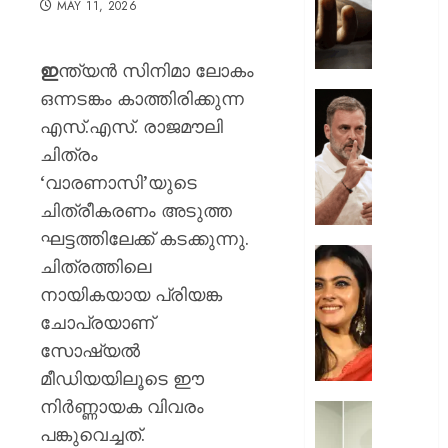
MAY 11, 2026
വഴക്ക്
മാറ്റാൻ
ചെന്ന
ഇ
ന്ത്യൻ സിനിമാ ലോകം
മകളെ
ഒന്നടങ്കം കാത്തിരിക്കുന്ന
പശുവി
ജെൻസ
തളയ്ക്ക
തലമുറ
എസ്.എസ്. രാജമൗലി
മരകഷ
ചോദ്യങ്
ചിത്രം
കൊണ്ട്
ഇൻസ്റ്റ
‘വാരണാസി’യുടെ
അടിച്ചു
മറുപടി
കൊന്ന്
ചിത്രീകരണം അടുത്ത
നൽകാ
പിതാവ്
രാഹുൽ
ഘട്ടത്തിലേക്ക് കടക്കുന്നു.
ഗാന്ധി
52-ാം
ചിത്രത്തിലെ
AUGUST
പുതിയ
വയസ്സി
7, 2026
നായികയായ പ്രിയങ്ക
ക്യാമ്
യുവത്
ചോപ്രയാണ്
0
തുളുമ്പു
AUGUST
സൗന്ദര
സോഷ്യൽ
7, 2026
കാജോലി
മീഡിയയിലൂടെ ഈ
ആരോഗ
0
നിർണ്ണായക വിവരം
രഹസ്യ
യുവനട
അറിയാ
പങ്കുവെച്ചത്.
വെല്ലു