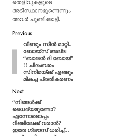
തെളിവുകളുടെ
അടിസ്ഥാനമുണ്ടെന്നും
അവർ ചൂണ്ടിക്കാട്ടി.
Previous
വീണ്ടും സീൻ മാറ്റി..
ബോയ്സ് അല്ല
“ബാലൻ ദി ബോയ്”
!! ചിദംബരം
സിനിമയ്ക്ക് എങ്ങും
മികച്ച പ്രതികരണം
Next
“നിങ്ങൾക്ക്
ധൈര്യമുണ്ടോ?
എന്നോടൊപ്പം
റിങ്ങിലേക്ക് വരാൻ?
ഇതേ ഗ്ലൗസ് ധരിച്ച്…