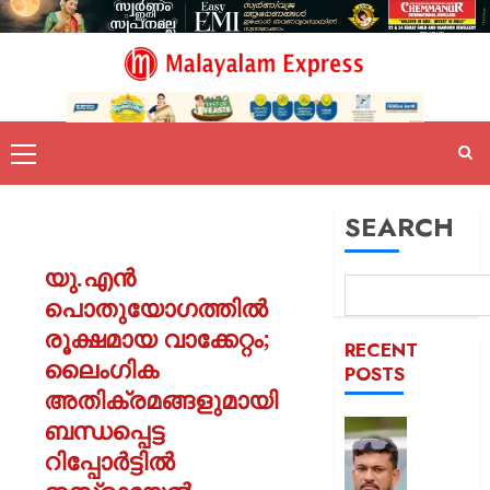
SEARCH
യു.എൻ
പൊതുയോഗത്തിൽ
രൂക്ഷമായ വാക്കേറ്റം;
RECENT
ലൈംഗിക
POSTS
അതിക്രമങ്ങളുമായി
ബന്ധപ്പെട്ട
പിന്തു
വേണ്ട,
റിപ്പോർട്ടിൽ
പിന്നില്‍