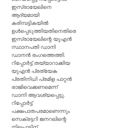
പയ്യന്
ഇസ്രായേലിനെ
തഹസിൽ
സസ്‌
ആദ്യമായി
കരിമ്പട്ടികയിൽ
AUGUST
ഉൾപ്പെടുത്തിയതിനെതിരെ
8, 2026
ഇസ്രായേലിന്റെ യുഎൻ
0
സ്ഥാനപതി ഡാനി
ഡാനൻ രംഗത്തെത്തി.
റിപ്പോർട്ട് തയ്യാറാക്കിയ
യുഎൻ പ്രത്യേക
പ്രതിനിധി പ്രമിള പാറ്റൻ
രാജിവെക്കണമെന്ന്
ഡാനി ആവശ്യപ്പെട്ടു.
റിപ്പോർട്ട്
പക്ഷപാതപരമാണെന്നും
സെക്രട്ടറി ജനറലിന്റെ
നിലപാടിന്