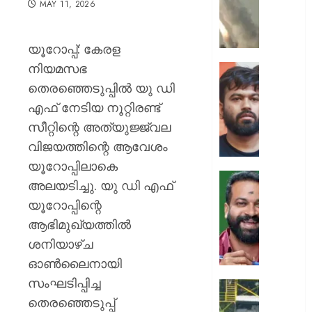
MAY 11, 2026
ക്യാമ്പ
നേരെ
ഹൂതിക
യൂറോപ്പ്: കേരള
നടത്തി
നിയമസഭ
ആക്രമ
സ്വാതന്
മുപ്പതി
ദിനത്തില
തെരഞ്ഞെടുപ്പിൽ യു ഡി
സൈനിക
പ്രധാനമ
എഫ് നേടിയ നൂറ്റിരണ്ട്
ദാരുണാ
നരേന്ദ്
സീറ്റിന്റെ അത്യുജ്ജ്വല
മോദി
AUGUST
വിജയത്തിന്റെ ആവേശം
വിദ്യാര
7, 2026
അഭിസ
യൂറോപ്പിലാകെ
ചെയ്യ
0
അലയടിച്ചു. യു ഡി എഫ്
:
ആർ.
യൂറോപ്പിന്റെ
അഭിജിത്
സുഗതന
ദീപ്കെ
ആഭിമുഖ്യത്തിൽ
നൽകി
എസ്കോർട
ശനിയാഴ്ച
AUGUST
പരോൾ
ഓൺലൈനായി
7, 2026
റദ്ദാക്കി
സംഘടിപ്പിച്ച
ആഭ്യന്
0
കനത്ത
വകുപ്പ്
തെരഞ്ഞെടുപ്പ്
മഴക്കി