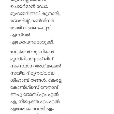
ചെയർമാൻ ഡോ.
മുഹമ്മദ്‌ അലി കൂനാരി,
ജോയിന്റ് കൺവീനർ
ടോമി തൊണ്ടംകുഴി
എന്നിവർ
ഏകോപനമൊരുക്കി.
ഇന്ത്യൻ യൂണിയൻ
മുസ്ലിം യൂത്ത് ലീഗ്
സംസ്ഥാന അധ്യക്ഷൻ
സയ്യിദ് മുനവ്വറലി
ശിഹാബ് തങ്ങൾ, കേരള
കോൺഗ്രസ് നേതാവ്
അപു ജോസ് എം എൽ
എ, നിയുക്ത എം എൽ
എമാരായ റോജി എം