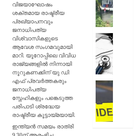
അലേർട്ട
വിജയാഘോഷം
AUGUST
നിയന്ത
ശക്തമായ രാഷ്ട്രീയ
7, 2026
മറികടന്ന
പ്രഖ്യാപനവും
പ്രവര്‍
0
M
ജനാധിപത്യ
M
ഹൈക്ക
വിശ്വാസികളുടെ
മണിയു
ഇടപെട്ട
ആവേശ സംഗമവുമായി
സഹോ
ഡോക്ടർ
മാറി. യൂറോപ്പിലെ വിവിധ
നടത്തുന
സമരം
സിപ്
പിൻവലിച
രാജ്യങ്ങളിൽ നിന്നായി
ലൈൻ
ഒപി
നൂറുകണക്കിന് യു ഡി
പൂട്ടിച്ച്
സേവനങ
എഫ് പ്രവർത്തകരും
അധിക
സാധാ
ഹോസ്റ്
ജനാധിപത്യ
നിലയിലേ
അങ്കണ
AUGUST
ഭീകരാന്
സ്നേഹികളും പങ്കെടുത്ത
6, 2026
AUGUST
സൃഷ്ടിച്ച
പരിപാടി ശ്രദ്ധേയ
6, 2026
0
കാറപക
രാഷ്ട്രീയ കൂട്ടായ്മയായി.
മദ്യലഹ
0
ഡ്രൈ
ഇന്ത്യൻ സമയം രാത്രി
കസ്റ്റ
9.30ന് ആരംഭിച്ച