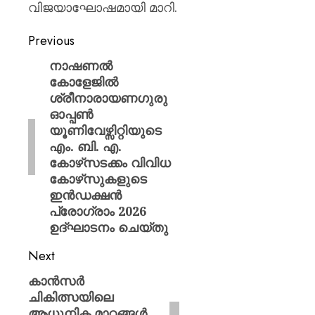
വിജയാഘോഷമായി മാറി.
Previous
നാഷണൽ
കോളേജിൽ
ശ്രീനാരായണഗുരു
ഓപ്പൺ
യൂണിവേഴ്സിറ്റിയുടെ
എം. ബി. എ.
കോഴ്‌സടക്കം വിവിധ
കോഴ്‌സുകളുടെ
ഇൻഡക്ഷൻ
പ്രോഗ്രാം 2026
ഉദ്ഘാടനം ചെയ്തു
Next
കാൻസർ
ചികിത്സയിലെ
ആധുനിക മാറ്റങ്ങൾ