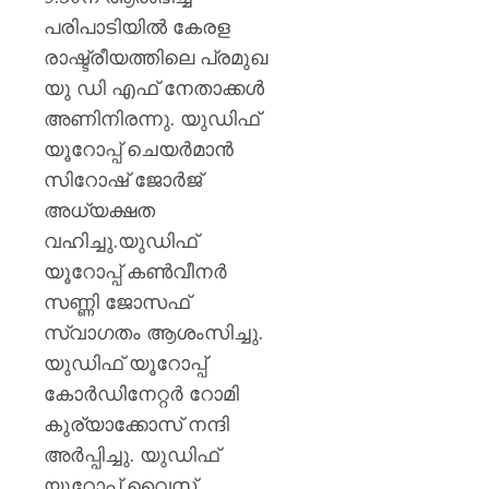
പരിപാടിയിൽ കേരള
AUGUST
6, 2026
രാഷ്ട്രീയത്തിലെ പ്രമുഖ
0
യു ഡി എഫ് നേതാക്കൾ
അണിനിരന്നു. യുഡിഫ്
യൂറോപ്പ് ചെയർമാൻ
സിറോഷ് ജോർജ്
അധ്യക്ഷത
വഹിച്ചു.യുഡിഫ്
യൂറോപ്പ് കൺവീനർ
സണ്ണി ജോസഫ്
സ്വാഗതം ആശംസിച്ചു.
യുഡിഫ് യൂറോപ്പ്
കോർഡിനേറ്റർ റോമി
കുര്യാക്കോസ് നന്ദി
അർപ്പിച്ചു. യുഡിഫ്
യൂറോപ്പ് വൈസ്