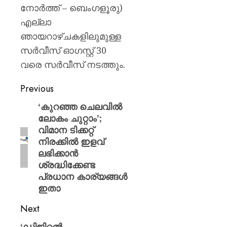
നോർത്ത് – ബെംഗളൂരു)
എല്ലാ
ഞായറാഴ്ചകളിലുമുള്ള
സർവീസ് ഓഗസ്റ്റ് 30
വരെ സർവീസ് നടത്തും.
Previous
‘കുറഞ്ഞ ചെലവിൽ
ലോകം ചുറ്റാം’;
വിമാന ടിക്കറ്റ്
നിരക്കിൽ ഇളവ്
ലഭിക്കാൻ
ശ്രദ്ധിക്കേണ്ട
പ്രധാന കാര്യങ്ങൾ
ഇതാ
Next
‘ഡിജിറ്റൽ