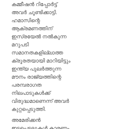
മുപ്പതി
കമ്മീഷൻ റിപ്പോർട്ട്
സൈനിക
0
അവർ ചൂണ്ടിക്കാട്ടി.
ദാരുണാ
ഹമാസിന്റെ
AUGUST
ആക്രമണത്തിന്
7, 2026
ഇസ്രയേൽ നൽകുന്ന
0
മറുപടി
സമാനതകളില്ലാത്ത
ക്രൂരതയായി മാറിയിട്ടും
ഇന്ത്യ പുലർത്തുന്ന
മൗനം രാജ്യത്തിന്റെ
പരമ്പരാഗത
നിലപാടുകൾക്ക്
വിരുദ്ധമാണെന്ന് അവർ
കുറ്റപ്പെടുത്തി.
അമേരിക്കൻ
ഇടപെടലുകൾ കാരണം