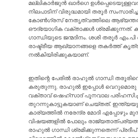
മല്ലികാർജുൻ ഖാർഗെ ഉൾപ്പെടെയുള്ളവർ
നിലപാടിന് വിരുദ്ധമായി തരൂർ സംസാരിച്ച
കോൺഗ്രസ് നേതൃത്വത്തിലെ ആഭ്യന്തര ഭ
ഔദ്യോഗിക വക്താക്കൾ ശ്രമിക്കുന്നത്.
ഗാന്ധിയുടെ ജന്മദിനം. ശശി തരൂർ എം.പി 
രാഷ്ട്രീയ ആഖ്യാനങ്ങളെ തകർത്ത് കൃത
നൽകിയിരിക്കുകയാണ്.
ഇതിന്റെ പേരിൽ രാഹുൽ ഗാന്ധി തരൂരിനെ പാ
കരുതുന്നു. രാഹുൽ ഇപ്പോൾ വെറുമൊരു റ
വക്താവ് ഷെഹ്സാദ് പൂനവാല പരിഹസിച്
തുറന്നുകാട്ടുകയാണ് ചെയ്തത്. ഇന്ത്യയു
കാര്യത്തിൽ നരേന്ദ്ര മോദി എപ്പോഴും മ
വിഷയങ്ങളിൽ പോലും രാജ്യതാത്പര്യത്ത
രാഹുൽ ഗാന്ധി ശ്രമിക്കുന്നതെന്ന് പ്രദീ