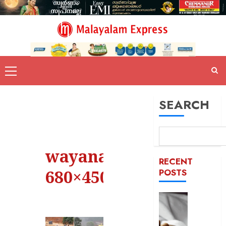
SEARCH
wayanad-
RECENT
680×450
POSTS
യുപിയ
ഞെട്ടിച്ച്
ക്രൂരത