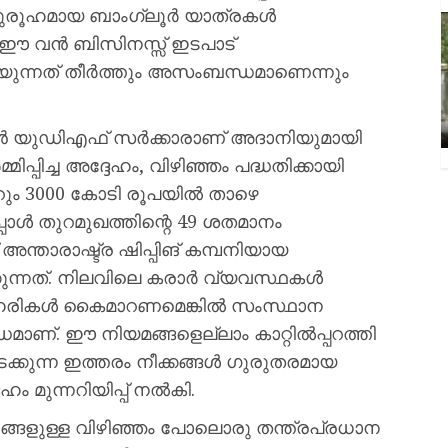
 ദുരൂഹമായ ബാംഗ്ലൂർ യാത്രകൾ
ി, ഈ വൻ ബിസിനസ്സ് ഇടപാട്
യുന്നത് തീർത്തും അസംബന്ധമാണെന്നും
മുൻ യുഡിഎഫ് സർക്കാരാണ് അദാനിയുമായി
പ്പിച്ച അദ്ദേഹം, വിഴിഞ്ഞം പദ്ധതിക്കായി
െറും 3000 കോടി രൂപയിൽ താഴെ
ഇപ്പോൾ തുറമുഖത്തിന്റെ 49 ശതമാനം
ന്താരാഷ്ട്ര ഷിപ്പിങ് കമ്പനിയായ
്കുന്നത്. നിലവിലെ കരാർ വ്യവസ്ഥകൾ
ഓഹരികൾ കൈമാറണമെങ്കിൽ സംസ്ഥാന
ാണ്. ഈ നിയമങ്ങളെല്ലാം കാറ്റിൽപ്പറത്തി
നടക്കുന്ന ഇത്തരം നീക്കങ്ങൾ ഗുരുതരമായ
ം മുന്നറിയിപ്പ് നൽകി.
ങ്ങളുള്ള വിഴിഞ്ഞം പോലൊരു തന്ത്രപ്രധാന