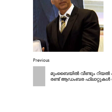
Previous
മുംബൈയിൽ വീണ്ടും റിയൽ എസ്റ
രണ്ട് ആഡംബര ഫ്ലാറ്റുകൾ വി