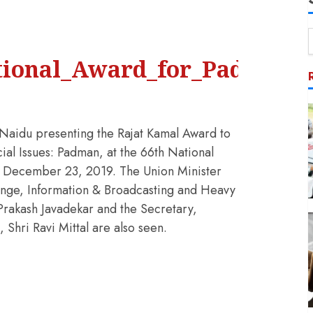
ional_Award_for_Padman_(
 Naidu presenting the Rajat Kamal Award to
ial Issues: Padman, at the 66th National
n December 23, 2019. The Union Minister
ange, Information & Broadcasting and Heavy
 Prakash Javadekar and the Secretary,
 Shri Ravi Mittal are also seen.