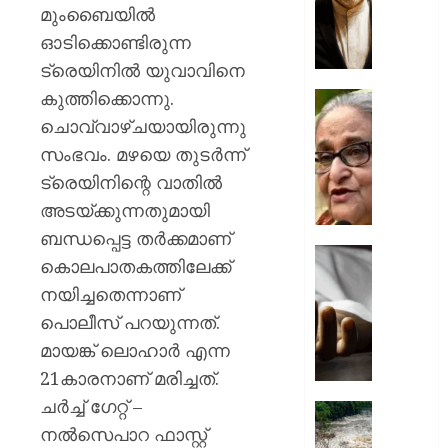
കടലിടുക്
മുംബൈയില്‍
തുറക്കു
ഓടിക്കൊണ്ടിരുന്ന
സുപ്ര
ട്രെയിനില്‍ യുവാവിനെ
കരാർ
കുത്തിക്കൊന്നു.
അന്തിമ
ഷെയ്ഖ്
ഘട്ടത്ത
ഹസീന
ചൊവ്വാഴ്ചയായിരുന്നു
യോഗത്
സംഭവം. മഴയെ തുടര്‍ന്ന്
AUGUST
പങ്കെടുത
6, 2026
ട്രെയിനിന്റെ വാതില്‍
ബംഗ്ലാ
അടയ്ക്കുന്നതുമായി
താരം
0
ഷാകിബ
ബന്ധപ്പെട്ട തര്‍ക്കമാണ്
അൽ
കൊലപാതകത്തിലേക്ക്
ഹസന്റ
യു.പിയ
നയിച്ചതെന്നാണ്
വീടിന്
പേമാരി
നേരെ
പൊലീസ് പറയുന്നത്.
തുടരുന്
പെട്ര
നിലംപ
മായങ്ക് ലൊഹാര്‍ എന്ന
ബോംബ
വീടിന്
21കാരനാണ് മരിച്ചത്.
ആക്ര
അടിയിൽപ്
ചര്‍ച്ച് ഗേറ്റ് –
ആറ്
രാജ്യത്
AUGUST
ജീവനു
നൽസെപാറ ഫാസ്റ്റ്
മഴക്കെട
6, 2026