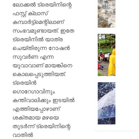
പൊലിഞ
അതീവ
ലോക്കല്‍ ട്രെയിനിന്റെ
0
ഗുരുതര
ഫസ്റ്റ് ക്ലാസ്
AUGUST
അസമി
6, 2026
കമ്പാര്‍ട്ട്‌മെന്റിലാണ്
മരണം
96
സംഭവമുണ്ടായത്. ഇതേ
0
കവിഞ്ഞ
നാട്ടുക
ട്രെയിനില്‍ യാത്ര
ഒഡീഷ
ദുരിതത്
ചെയ്തിരുന്ന റോഷന്‍
പ്രളയ
വിരാമം;
സുവര്‍ണ എന്ന
ഭീതിയി
വിവാദ
ലക്ഷക്ക
ഫ്രഷ്‌കട്
യുവാവാണ് മായങ്കിനെ
ജനങ്ങ
അറവുമ
കൊലപ്പെടുത്തിയത്.
പ്ലാന്റ്
ട്രെയിന്‍
AUGUST
അടച്ചുപ
ഇന്നും
6, 2026
ഗൊറേഗാവിനും
ഔദ്യ
മഴ
ഉത്തരവ
0
മുന്നറിയി
കന്തിവാലിക്കും ഇടയില്‍
സംസ്ഥാ
എത്തിയപ്പോഴാണ്
AUGUST
7
ശക്തമായ മഴയെ
6, 2026
ജില്ലക
തുടര്‍ന്ന് ട്രെയിനിന്റെ
ഓറഞ്ച
0
അലേർട്ട
വാതില്‍