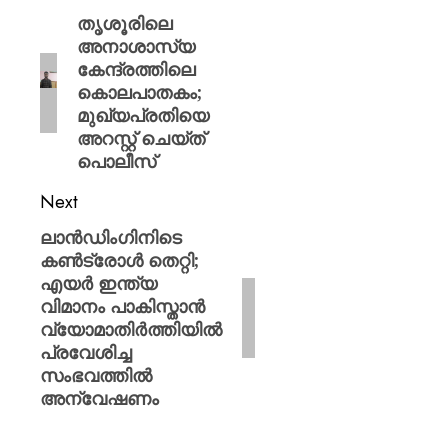
തൃശൂരിലെ
അനാശാസ്യ
കേന്ദ്രത്തിലെ
കൊലപാതകം;
മുഖ്യപ്രതിയെ
അറസ്റ്റ് ചെയ്ത്
പൊലീസ്
Next
ലാൻഡിംഗിനിടെ
കൺട്രോൾ തെറ്റി;
എയർ ഇന്ത്യ
വിമാനം പാകിസ്താൻ
വ്യോമാതിർത്തിയിൽ
പ്രവേശിച്ച
സംഭവത്തിൽ
അന്വേഷണം