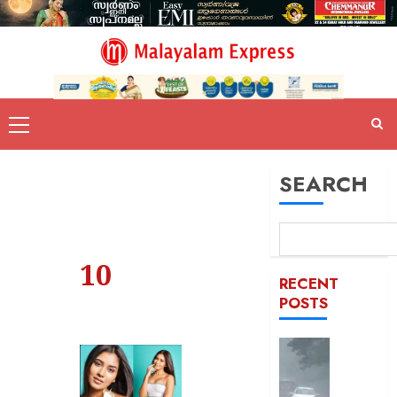
SEARCH
10
RECENT
POSTS
സംസ്ഥാ
വീണ്ടും
മഴ