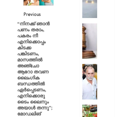
ശക്തമാ
;
Previous
മൂന്ന്
ജില്ലക
“നിനക്ക് ഞാന്‍
റെഡ്
അഭിമന
പണം തരാം,
അലേ‌ർട്ട
കൊലക്
പകരം നീ
;
എനിക്കൊപ്പം
AUGUST
പ്രതികള്
6, 2026
കിടക്ക
ഒരു
പങ്കിടണം,
വകുപ്പ്
0
മാസത്തില്‍
കൂടി
അഞ്ചോ
ചുമത്താ
സഹപ്ര
ആറോ തവണ
കോടതി
ലൈംഗി
ലൈംഗിക
അനുമത
പീഡിപ്പി
ബന്ധത്തില്‍
കേസില്
AUGUST
ഏര്‍പ്പെടണം,
തരുണ്‍
6, 2026
എനിക്കൊരു
തേജ്പാല
കുറ്റക്ക
ടൈം ലൈനും
0
വിചാര
അയാള്‍ തന്നു”;
ഓണമാ
വിധി
കേരളത്ത
മോഡലിങ്