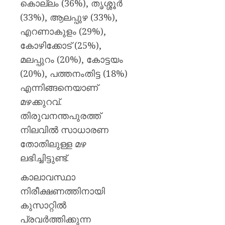
കൊല്ലം (36%), തൃശ്ശൂർ
(33%), ആലപ്പുഴ (33%),
എറണാകുളം (29%),
കോഴിക്കോട് (25%),
മലപ്പുറം (20%), കോട്ടയം
(20%), പത്തനംതിട്ട (18%)
എന്നിങ്ങനെയാണ്
മഴക്കുറവ്.
തിരുവനന്തപുരത്ത്
നിലവിൽ സാധാരണ
തോതിലുള്ള മഴ
ലഭിച്ചിട്ടുണ്ട്.
കാലാവസ്ഥാ
നിരീക്ഷണത്തിനായി
കുസാറ്റിൽ
പ്രവർത്തിക്കുന്ന