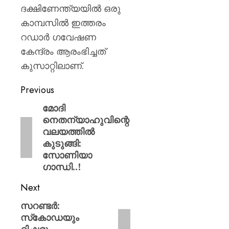
ദക്ഷിണേന്ത്യയിൽ ഒരു
കാമ്പസിൽ ഇത്തരം
റഡാർ ഗവേഷണ
കേന്ദ്രം ആരംഭിച്ചത്
കുസാറ്റിലാണ്.
Previous
മോദി
നെതന്യാഹുവിന്റെ
വലയത്തിൽ
കുടുങ്ങി:
സോണിയാ
ഗാന്ധി..!
Next
സറണ്ടര്‍:
സ്‌കോഡയും