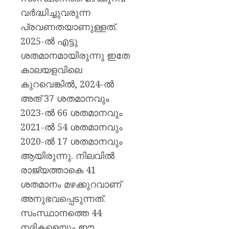
അന്യാ
വർദ്ധിച്ചുവരുന്ന
ലക്ഷ്യമിട
പ്രവർത്ത
പ്രവണതയാണുള്ളത്.
2.27
2025-ൽ എട്ടു
കോടി
ശതമാനമായിരുന്നു ഇതേ
രൂപയു
കാലയളവിലെ
സാമ്പത
നഷ്ടമു
കുറവെങ്കിൽ, 2024-ൽ
എസ്‌ഐ
അത് 37 ശതമാനവും
2023-ൽ 66 ശതമാനവും
AUGUST
7, 2026
2021-ൽ 54 ശതമാനവും
0
2020-ൽ 17 ശതമാനവും
ആയിരുന്നു. നിലവിൽ
രാജ്യത്താകെ 41
ശതമാനം മഴക്കുറവാണ്
അനുഭവപ്പെടുന്നത്.
സംസ്ഥാനത്തെ 44
നദികളെയും ഈ