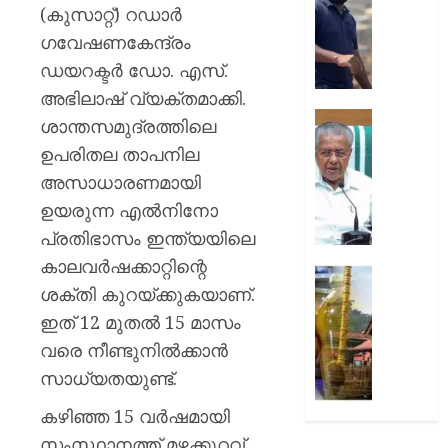
കൊണ്ട
(കുസാറ്റ്) റഡാർ
AUGUST
വീഴ്ച
ഗവേഷണകേന്ദ്രം
7, 2026
പറ്റി;
ഡയറക്ടർ ഡോ. എസ്.
സംഭവത
0
വിശദീ
അഭിലാഷ് വ്യക്തമാക്കി.
തേടി
സഹക
ശാന്തസമുദ്രത്തിലെ
കണ്ണൂർ
സംഘങ
ഉപരിതല താപനില
എഡിഎ
വഴിയുള
അസാധാരണമായി
ക്ഷേമ
AUGUST
വിതരണ
ഉയരുന്ന എൽനിനോ
7, 2026
സർക്കാ
പ്രതിഭാസം ഇന്ത്യയിലെ
നടപടിക
0
കാലവർഷക്കാറ്റിന്റെ
പ്രതിപ
ശബരിമ
ശക്തി കുറയ്ക്കുകയാണ്.
നേതാവ്
നെയ്യ്
പിണറാ
ഇടപാട്
ഇത് 12 മുതൽ 15 മാസം
വിജയ
;
വരെ നീണ്ടുനിൽക്കാൻ
മുൻ
സാധ്യതയുണ്ട്.
AUGUST
ദേവസ്
7, 2026
ബോർഡ
കഴിഞ്ഞ 15 വർഷമായി
ഭരണസമ
0
സംസ്ഥാനത്ത് മഴക്കുറവ്