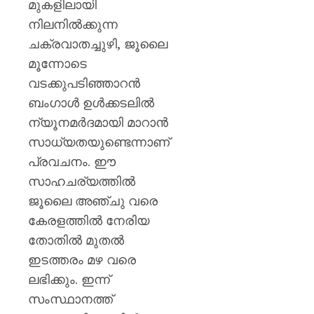
AUGUST
പുതിയ
മുകളിലായി
7, 2026
ക്യാമ്
നിലനിൽക്കുന്ന
0
ചക്രവാതച്ചുഴി, ജൂലൈ
AUGUST
7, 2026
മൂന്നോടെ
വടക്കുപടിഞ്ഞാറൻ
0
ബംഗാൾ ഉൾക്കടലിൽ
ന്യൂനമർദമായി മാറാൻ
സാധ്യതയുണ്ടെന്നാണ്
പ്രവചനം. ഈ
സാഹചര്യത്തിൽ
ജൂലൈ അഞ്ചു വരെ
കേരളത്തിൽ നേരിയ
തോതിൽ മുതൽ
ഇടത്തരം മഴ വരെ
ലഭിക്കും. ഇന്ന്
സംസ്ഥാനത്ത്