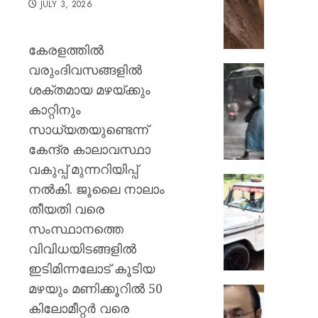
JULY 3, 2026
ഇടിഞ്ഞി
മൂവാറ്റു
മാറാടി
കേരളത്തിൽ
ജനങ്ങ
വരുംദിവസങ്ങളിൽ
ഭീതിയി
ഇന്നും
കനത്ത
ശക്തമായ മഴയ്ക്കും
AUGUST
മഴ;
കാറ്റിനും
8, 2026
എട്ട്
സാധ്യതയുണ്ടെന്ന്
ജില്ലക
0
കേന്ദ്ര കാലാവസ്ഥാ
വിദ്യാ
സ്ഥാപന
വകുപ്പ് മുന്നറിയിപ്പ്
ഇന്ന്
ദുരിതാ
നൽകി. ജൂലൈ നാലാം
അവധി
വാഹനത്
തീയതി വരെ
പ്രഖ്യാ
പിഴ
സംസ്ഥാനത്തെ
ചുമത്ത
AUGUST
നടപടി;
വിവിധയിടങ്ങളിൽ
8, 2026
ഉദ്യോ
ഇടിമിന്നലോട് കൂടിയ
സസ്പ
0
മഴയും മണിക്കൂറിൽ 50
ചെയ്ത
സ്വാതന്
ശക്തമ
കിലോമീറ്റർ വരെ
ദിനാ