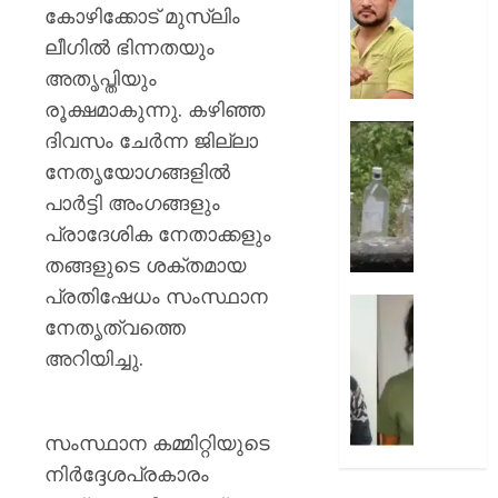
ഈ
;
കോഴിക്കോട് മുസ്‌ലിം
വിഷയം
അർജു
ലീഗില്‍ ഭിന്നതയും
ഉയർത്തിക
ആയങ്കി
അതൃപ്തിയും
–
പുതിയ
രമേശ്
കേസെട
രൂക്ഷമാകുന്നു. കഴിഞ്ഞ
ചെന്നി
ഓണം
ദിവസം ചേർന്ന ജില്ലാ
AUGUST
വരെ
നേതൃയോഗങ്ങളില്‍
6, 2026
AUGUST
താൽക്ക
6, 2026
പാർട്ടി അംഗങ്ങളും
നിർത്തുന
0
0
ശേഷം
പ്രാദേശിക നേതാക്കളും
മദ്യക്കുപ
തങ്ങളുടെ ശക്തമായ
തിരികെ
പ്രതിഷേധം സംസ്ഥാന
വാങ്ങ
വടകര
നേതൃത്വത്തെ
പദ്ധതി
എംഡി
പരിഷ്ക
കേസി
അറിയിച്ചു.
വീണ്ടും
മുഖ്യപ
നടപ്പാക്
കീർത്
–
പൊലീസ
സംസ്ഥാന കമ്മിറ്റിയുടെ
എക്‌സ
കസ്റ്റ
നിർദ്ദേശപ്രകാരം
മന്ത്രി
വിട്ടു