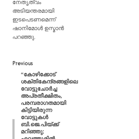
നേതൃത്വം
അടിയന്തരമായി
ഇടപെടണമെന്ന്
ഷാനിമോൾ ഉസ്മാൻ
പറഞ്ഞു.
Previous
“കോഴിക്കോട്
ശക്തികേന്ദ്രങ്ങളിലെ
വോട്ടുചോർച്ച
അപ്രതീക്ഷിതം,
പരമ്പരാ​ഗതമായി
കിട്ടിയിരുന്ന
വോട്ടുകൾ
ബി.ജെ.പിയ്ക്ക്
മറിഞ്ഞു;
എലത്തൂരിൽ