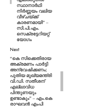
സ്ഥാനാർഥി
നിർണ്ണയം വലിയ
വീഴ്ചയ്ക്ക്
കാരണമായി” –
സി.പി.എം.
സെക്രട്ടേറിയറ്റ്
യോഗം
Next
“കെ സിക്കെതിരായ
അക്രമണം പാർട്ടി
അന്വേഷിക്കണം;
പുതിയ മുഖ്യമന്ത്രി
വി.ഡി. സതീശന്
എല്ലാവിധ
പിന്തുണയും
ഉണ്ടാകും” – എം.കെ
രാഘവൻ എംപി