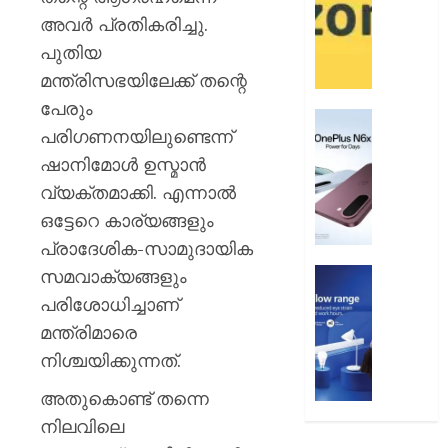
12
ആമസ
അവർ പ്രതികരിച്ചു.
വരെ
പേ
പുതിയ
AUGUST
AUGUST
മന്ത്രിസഭയിലേക്ക് തന്റെ
9, 2026
9, 2026
പേരും
0
വൺപ്ല
0
പരിഗണനയിലുണ്ടെന്ന്
എൻ6എ
ഷാനിമോൾ ഉസ്മാൻ
അവതരിപ്
വ്യക്തമാക്കി. എന്നാൽ
AUGUST
ഒട്ടേറെ കാര്യങ്ങളും
9, 2026
പ്രാദേശിക-സാമുദായിക
0
സമവാക്യങ്ങളും
ഫിലിപ്സ്
ഫോക്കസ
പരിശോധിച്ചാണ്
ലൈറ്റ
മന്ത്രിമാരെ
അവതരിപ്
നിശ്ചയിക്കുന്നത്.
AUGUST
അതുകൊണ്ട് തന്നെ
9, 2026
നിലവിലെ
0