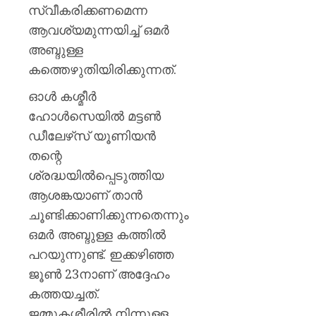
സ്വീകരിക്കണമെന്ന
AUGUST
ആവശ്യമുന്നയിച്ച് ഒമർ
10,
2026
അബ്ദുള്ള
0
കത്തെഴുതിയിരിക്കുന്നത്.
ഓൾ കശ്മീർ
ഹോൾസെയിൽ മട്ടൺ
ഡീലേഴ്‌സ് യൂണിയൻ
തന്റെ
ശ്രദ്ധയിൽപ്പെടുത്തിയ
ആശങ്കയാണ് താൻ
ചൂണ്ടിക്കാണിക്കുന്നതെന്നും
ഒമർ അബ്ദുള്ള കത്തിൽ
പറയുന്നുണ്ട്. ഇക്കഴിഞ്ഞ
ജൂൺ 23നാണ് അദ്ദേഹം
കത്തയച്ചത്.
ജമ്മുകശ്മീരിൽ നിന്നുള്ള