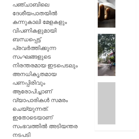
AUGUST
ലോറിയ
പഞ്ചാബിലെ
10,
നിന്ന്
2026
ദേശീയപാതയിൽ
മാർബി
0
കന്നുകാലി മേളകളും
സ്ലാ
ദേഹത്തേ
വിപണികളുമായി
വീണ്
മഞ്ഞപ
ബന്ധപ്പെട്ട്
തൊഴില
അപകട
പ്രവർത്തിക്കുന്ന
മരിച്ചു
രീതിയി
സംഘങ്ങളുടെ
നിൽക്കു
AUGUST
മരങ്ങള
നിരന്തരമായ ഇടപെടലും
10,
ശിഖിരങ
2026
അനധികൃതമായ
വെട്ടിമാ
പണപ്പിരിവും
0
ക്വിറ്റ്
ആരോപിച്ചാണ്
AUGUST
ഇന്ത്യ
10,
ദിനം
വ്യാപാരികൾ സമരം
2026
ക്വിറ്റ്
ചെയ്യുന്നത്.
0
ലിക്കർ
ഇതോടെയാണ്
ഡെ
സംഭവത്തില്‍ അടിയന്തര
ആയി
ആചരിച്
നടപടി