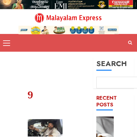
SEARCH
9
RECENT
POSTS
യുപിയ
ഞെട്ടിച്ച്
ക്രൂരത