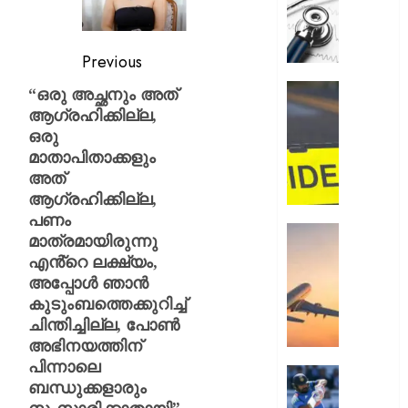
സമരം
പിൻവലിച
ഒപി
Previous
സേവനങ
സാധാ
ഹോസ്റ്
“ഒരു അച്ഛനും അത്
നിലയിലേ
അങ്കണ
ആഗ്രഹിക്കില്ല,
ഭീകരാന്
ഒരു
AUGUST
സൃഷ്ടിച്ച
മാതാപിതാക്കളും
6, 2026
കാറപക
അത്
മദ്യലഹ
0
ആഗ്രഹിക്കില്ല,
ഡ്രൈ
പണം
കസ്റ്റ
ആകാശത
മാത്രമായിരുന്നു
തലനാരിഴ
എൻ്റെ ലക്ഷ്യം,
AUGUST
ഒഴിവായ
അപ്പോൾ ഞാൻ
6, 2026
വൻ
കുടുംബത്തെക്കുറിച്ച്
ദുരന്തം;
0
ചിന്തിച്ചില്ല, പോണ്‍
ട്രംപിന്
അഭിനയത്തിന്
ഹെലികോ
പിന്നാലെ
യാത്രാ
രോഹിത
ബന്ധുക്കളാരും
വിമാനവ
ശർമ്മയ