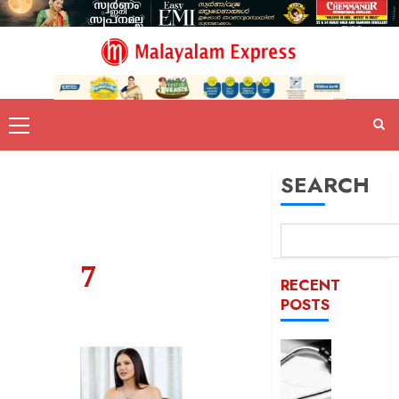
SEARCH
7
RECENT
POSTS
ഹൈക്ക
ഇടപെട്ട
ഡോക്ടർ