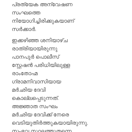
തളയ്ക്ക
പ്രത്യേക അന്വേഷണ
മരകഷ
സംഘത്തെ
കൊണ്ട്
നിയോഗിച്ചിരിക്കുകയാണ്
അടിച്ചു
കൊന്ന്
സര്‍ക്കാര്‍.
പിതാവ്
ഇക്കഴിഞ്ഞ ശനിയാഴ്ച
AUGUST
രാത്രിയായിരുന്നു
7, 2026
പാനപുര്‍ പൊലീസ്
0
സ്റ്റേഷന്‍ പരിധിയിലുള്ള
രാംതോഹ്മ
ഗ്രാമനിവാസിയായ
മര്‍ഛിയ ദേവി
കൊല്ലപ്പെടുന്നത്.
അജ്ഞാത സംഘം
മര്‍ഛിയ ദേവിക്ക് നേരെ
വെടിയുതിര്‍ത്തുകയായിരുന്നു.
സംഭവ സ്ഥലത്തുതന്നെ