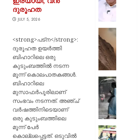
ഇരയായി, വൻ
എത്രന
ദുരൂഹത
മുങ്ങി
നടക്കും:
JULY 5, 2026
അർജു
ആയങ്കി
കൂറ്റൻ
കെ.
മൺകൂ
<strong>പട്‌ന</strong>:
മുരളീ
പാറമടയി
ദുരൂഹത ഉയര്‍ത്തി
ഇടിഞ്ഞി
ബിഹാറിലെ ഒരു
AUGUST
മൂവാറ്റു
8, 2026
കുടുംബത്തില്‍ നടന്ന
മാറാടി
ജനങ്ങ
0
മൂന്ന് കൊലപാതകങ്ങള്‍.
ഭീതിയി
ഇന്നും
ബിഹാറിലെ
കനത്ത
മുസാഫര്‍പൂരിലാണ്
AUGUST
മഴ;
8, 2026
സംഭവം നടന്നത്. അഞ്ച്
എട്ട്
ജില്ലക
0
വര്‍ഷത്തിനിടെയാണ്
വിദ്യാ
ഒരു കുടുംബത്തിലെ
സ്ഥാപന
മൂന്ന് പേർ
ഇന്ന്
ദുരിതാ
അവധി
കൊല്ലപ്പെട്ടത്. ഒടുവില്‍
വാഹനത്