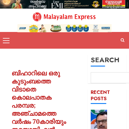
SEARCH
ബിഹാറിലെ ഒരു
കുടുംബത്തെ
വിടാതെ
RECENT
കൊലപാതക
POSTS
പരമ്പര;
അഞ്ചാമത്തെ
പിടിക്കേ
സമയത്
വർഷം 70കാരിയും
പിടിക്കും