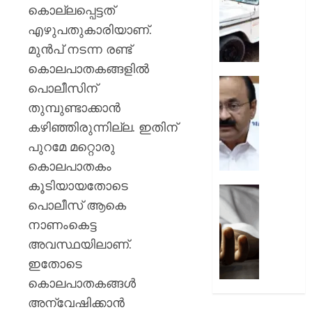
പ്രഖ്യാ
പിഴ
കൊല്ലപ്പെട്ടത്
ചുമത്ത
എഴുപതുകാരിയാണ്.
AUGUST
നടപടി;
8, 2026
മുന്‍പ് നടന്ന രണ്ട്
ഉദ്യോ
സസ്പ
കൊലപാതകങ്ങളില്‍
0
ചെയ്ത
സ്വാതന്
പൊലീസിന്
ശക്തമ
ദിനാ
തുമ്പുണ്ടാക്കാന്‍
പ്രതിഷ
ചടങ്ങു
കഴിഞ്ഞിരുന്നില്ല. ഇതിന്
വന്ദേമ
AUGUST
മുഴുവന
പുറമേ മറ്റൊരു
7, 2026
പാടണമെ
കൊലപാതകം
നിർദ്ദേ
0
കൂടിയായതോടെ
നൽകി
യുപിയ
പൊലീസ് ആകെ
പൊതു
ഞെട്ടിച്ച്
വകുപ്പ്
ക്രൂരത
നാണംകെട്ട
വഴക്ക്
അവസ്ഥയിലാണ്.
AUGUST
മാറ്റാൻ
ഇതോടെ
7, 2026
ചെന്ന
കൊലപാതകങ്ങള്‍
മകളെ
0
പശുവി
അന്വേഷിക്കാന്‍