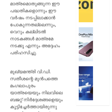
12
ആമസ
മാത്രമൊതുങ്ങുന്ന ഈ
വരെ
പേ
പദ്ധതികളൊന്നും ഈ
വർഷം നടപ്പിലാക്കാൻ
AUGUST
AUGUST
9, 2026
9, 2026
പോകുന്നതല്ലെന്നും,
0
വൺപ്ല
0
വെറും കല്ലിടൽ
എൻ6എ
നാടകങ്ങൾ മാത്രമേ
അവതരിപ്
നടക്കൂ എന്നും അദ്ദേഹം
AUGUST
പരിഹസിച്ചു.
9, 2026
0
ഫിലിപ്സ്
മുഖ്യമന്ത്രി വി.ഡി.
ഫോക്കസ
സതീശന്റെ മുൻപത്തെ
ലൈറ്റ
മംഗലാപുരം
അവതരിപ്
യാത്രയെയും നിലവിലെ
AUGUST
ബജറ്റ് നിർദ്ദേശങ്ങളെയും
9, 2026
കൂട്ടിച്ചേർത്തായിരുന്നു
0