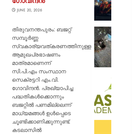
ഗോവിന്ദൻ
റോയ
എൻഫീ
JUNE 20, 2026
AUGUST
9, 2026
തിരുവനന്തപുരം: ബജറ്റ്
മഞ്ഞപ്
ചന്ദ്രപ്പ
0
സമ്പൂർണ്ണ
ജംഗ്ഷ
സ്വകാര്യവത്കരണത്തിനുള്ള
സ്ലാബ
ആമുഖപ്രഭാഷണം
തകർന്ന
മാത്രമാണെന്ന്
നിലയി
സി.പി.എം സംസ്ഥാന
AUGUST
സി.ഐ
സെക്രട്ടറി എം.വി.
9, 2026
അക്കാദ
ഗോവിന്ദൻ. പ്രഖ്യാപിച്ച
ബി.ബി
0
പദ്ധതികൾക്കൊന്നും
ഓണേഴ്സ്
ഇൻ
ബജറ്റിൽ പണമില്ലെന്ന്
ഏവിയ
മാധ്യമങ്ങൾ ഉൾപ്പെടെ
മാനേജ്മെ
ചൂണ്ടിക്കാണിക്കുന്നുണ്ട്.
പ്രവേ
ഓഫറു
ഈമാസ
കടലാസിൽ
അവതരിപ്പ