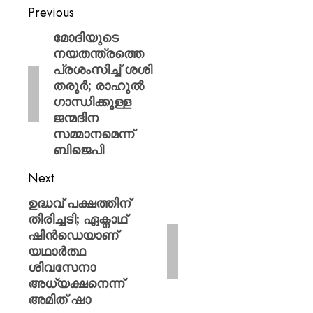
Previous
മോദിയുടെ
നയതന്ത്രത്തെ
പ്രശംസിച്ച് ശശി
തരൂർ; രാഹുൽ
ഗാന്ധിക്കുള്ള
ജന്മദിന
സമ്മാനമെന്ന്
ബിജെപി
Next
ഉദ്ധവ് പക്ഷത്തിന്
തിരിച്ചടി; ഏക്നാഥ്
ഷിൻഡെയാണ്
യഥാർത്ഥ
ശിവസേനാ
അധ്യക്ഷനെന്ന്
അമിത് ഷാ