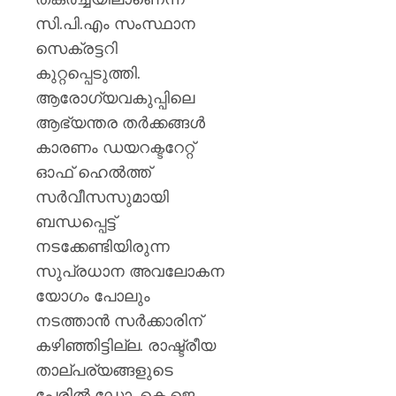
സി.പി.എം സംസ്ഥാന
സെക്രട്ടറി
കുറ്റപ്പെടുത്തി.
ആരോഗ്യവകുപ്പിലെ
ആഭ്യന്തര തർക്കങ്ങൾ
കാരണം ഡയറക്ടറേറ്റ്
ഓഫ് ഹെൽത്ത്
സർവീസസുമായി
ബന്ധപ്പെട്ട്
നടക്കേണ്ടിയിരുന്ന
സുപ്രധാന അവലോകന
യോഗം പോലും
നടത്താൻ സർക്കാരിന്
കഴിഞ്ഞിട്ടില്ല. രാഷ്ട്രീയ
താല്പര്യങ്ങളുടെ
പേരിൽ ഡോ. കെ.ജെ.