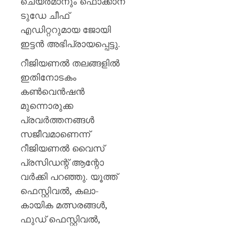
ചെയർമാനും ഫൊക്കാന
ടുഡേ ചീഫ്
എഡിറ്ററുമായ ജോയി
ഇട്ടൻ അഭിപ്രായപ്പെട്ടു.
റീജിയണൽ തലങ്ങളിൽ
ഇതിനോടകം
കൺവെൻഷൻ
മുന്നൊരുക്ക
പ്രവർത്തനങ്ങൾ
സജീവമാണെന്ന്
റീജിയണൽ വൈസ്
പ്രസിഡന്റ് ആന്റോ
വർക്കി പറഞ്ഞു. യൂത്ത്
ഫെസ്റ്റിവൽ, കലാ-
കായിക മത്സരങ്ങൾ,
ഫുഡ് ഫെസ്റ്റിവൽ,