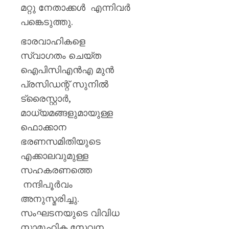
വ്യക്തമ
മറ്റു നേതാക്കൾ എന്നിവർ
ഇന്ത്യ.
പങ്കെടുത്തു.
AUGUST
ഭാരവാഹികളെ
7, 2026
സ്വാഗതം ചെയ്ത
0
ഐപിസിഎൻഎ മുൻ
പ്രസിഡന്റ് സുനിൽ
ട്രൈസ്റ്റാർ,
മാധ്യമങ്ങളുമായുള്ള
ഫൊക്കാന
ഭരണസമിതിയുടെ
എക്കാലവുമുള്ള
സഹകരണത്തെ
നന്ദിപൂർവം
അനുസ്മരിച്ചു.
സംഘടനയുടെ വിവിധ
സാമൂഹിക സേവന