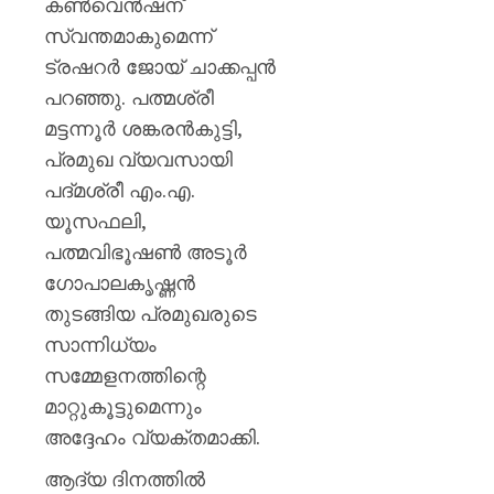
കൺവെൻഷന്
സ്വന്തമാകുമെന്ന്
ട്രഷറർ ജോയ് ചാക്കപ്പൻ
പറഞ്ഞു. പത്മശ്രീ
മട്ടന്നൂർ ശങ്കരൻകുട്ടി,
പ്രമുഖ വ്യവസായി
പദ്മശ്രീ എം.എ.
യൂസഫലി,
പത്മവിഭൂഷൺ അടൂർ
ഗോപാലകൃഷ്ണൻ
തുടങ്ങിയ പ്രമുഖരുടെ
സാന്നിധ്യം
സമ്മേളനത്തിന്റെ
മാറ്റുകൂട്ടുമെന്നും
അദ്ദേഹം വ്യക്തമാക്കി.
ആദ്യ ദിനത്തിൽ