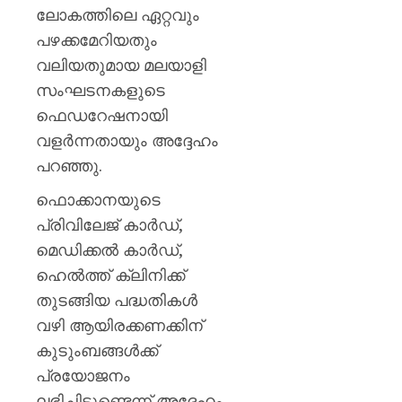
ലോകത്തിലെ ഏറ്റവും
പഴക്കമേറിയതും
വലിയതുമായ മലയാളി
സംഘടനകളുടെ
ഫെഡറേഷനായി
വളർന്നതായും അദ്ദേഹം
പറഞ്ഞു.
ഫൊക്കാനയുടെ
പ്രിവിലേജ് കാർഡ്,
മെഡിക്കൽ കാർഡ്,
ഹെൽത്ത് ക്ലിനിക്ക്
തുടങ്ങിയ പദ്ധതികൾ
വഴി ആയിരക്കണക്കിന്
കുടുംബങ്ങൾക്ക്
പ്രയോജനം
ലഭിച്ചിട്ടുണ്ടെന്ന് അദ്ദേഹം