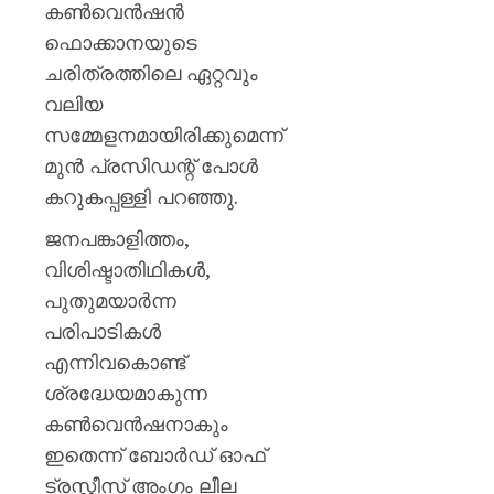
കൺവെൻഷൻ
ഫൊക്കാനയുടെ
ചരിത്രത്തിലെ ഏറ്റവും
വലിയ
സമ്മേളനമായിരിക്കുമെന്ന്
മുൻ പ്രസിഡന്റ് പോൾ
കറുകപ്പള്ളി പറഞ്ഞു.
ജനപങ്കാളിത്തം,
വിശിഷ്ടാതിഥികൾ,
പുതുമയാർന്ന
പരിപാടികൾ
എന്നിവകൊണ്ട്
ശ്രദ്ധേയമാകുന്ന
കൺവെൻഷനാകും
ഇതെന്ന് ബോർഡ് ഓഫ്
ട്രസ്റ്റീസ് അംഗം ലീല