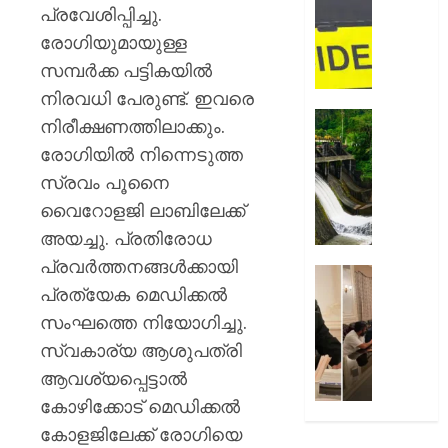
ഉപഭോക
റോഡി
പ്രവേശിപ്പിച്ചു.
നഷ്ടപര
വാഹനാ
രോഗിയുമായുള്ള
നൽകാ
കാറും
സമ്പര്‍ക്ക പട്ടികയില്‍
വിധി
ലോറിയ
കൂട്ടിയിടിച
നിരവധി പേരുണ്ട്. ഇവരെ
AUGUST
മൂന്ന്
മഴ
നിരീക്ഷണത്തിലാക്കും.
7, 2026
പേർക്ക്
ശക്തമ
രോഗിയില്‍ നിന്നെടുത്ത
പരിക്കേറ്
0
കെഎസ
സ്രവം പൂനൈ
വൻ
ഡാമുക
ഗതാഗതക്
റെഡ്
വൈറോളജി ലാബിലേക്ക്
അലേർട്ട
അയച്ചു. പ്രതിരോധ
AUGUST
ഇടുക്ക
പ്രവര്‍ത്തനങ്ങള്‍ക്കായി
7, 2026
യാത്രാവ
അമേരിക
പ്രത്യേക മെഡിക്കല്‍
ജാഗ്രത
0
സന്ദർശ
തിരുവന
സംഘത്തെ നിയോഗിച്ചു.
AUGUST
നഗരസ
സ്വകാര്യ ആശുപത്രി
7, 2026
വികസ
ആവശ്യപ്പെട്ടാല്‍
പദ്ധത
0
കോഴിക്കോട് മെഡിക്കല്‍
അവതരിപ്പ
മേയർ
കോളജിലേക്ക് രോഗിയെ