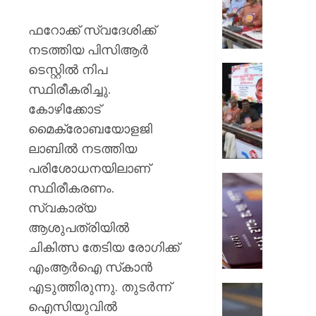
ക്ലബു
സംസ്
ഫറോക്ക് സ്വദേശിക്ക്
ഉദ്ഘാ
നടത്തിയ പിസിആര്‍
മന്ത്രി
ടെസ്റ്റില്‍ നിപ
പി.സി.
സിഡ്‌
വിഷ്ണുന
രജതജൂ
സ്ഥിരീകരിച്ചു.
നിര്‍വഹി
തിരുവന
കോഴിക്കോട്
നടന്നു
മൈക്രോബയോളജി
AUGUST
7, 2026
ലാബില്‍ നടത്തിയ
AUGUST
7, 2026
0
പരിശോധനയിലാണ്
ഡെബിറ്റ
0
സ്ഥിരീകരണം.
കാർഡ്
സ്വകാര്യ
മുൻകൂട്ട
ആശുപത്രിയില്‍
അറിയിക
ബ്ലോക്ക
ചികിത്സ തേടിയ രോഗിക്ക്
ചെയ്ത
എംആര്‍ഐ സ്‌കാന്‍
നടപടി
എടുത്തിരുന്നു. തുടര്‍ന്ന്
തിരിച്ചടി
ചിങ്ങവന
ബാങ്ക്
ഐസിയുവില്‍
എം.സി