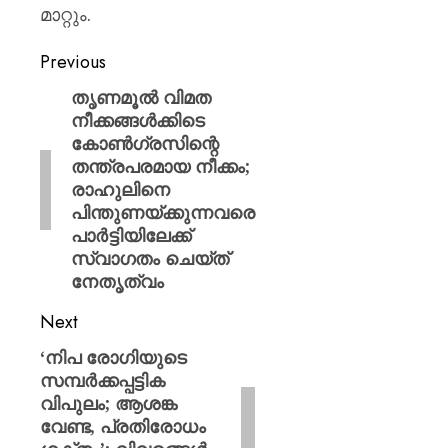
വി.വി.
മാറ്റും.
രാജേഷ്
Previous
AUGUST
7, 2026
തൃണമൂൽ വിമത
0
നീക്കങ്ങൾക്കിടെ
കോൺഗ്രസിന്റെ
തന്ത്രപരമായ നീക്കം;
രാഹുലിനെ
പിന്തുണയ്ക്കുന്നവരെ
പാർട്ടിയിലേക്ക്
സ്വാഗതം ചെയ്ത്
നേതൃത്വം
Next
‘നിപ രോഗിയുടെ
സമ്പർക്കപ്പട്ടിക
വിപുലം; ആശങ്ക
വേണ്ട, പ്രതിരോധം