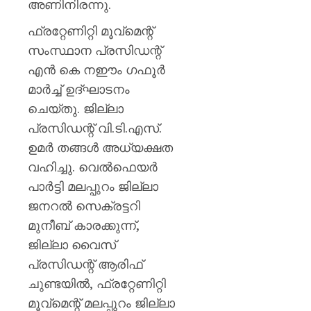
അണിനിരന്നു.
ഫ്രറ്റേണിറ്റി മൂവ്മെന്റ്
സംസ്ഥാന പ്രസിഡന്റ്
എൻ കെ നഈം ഗഫൂർ
മാർച്ച് ഉദ്ഘാടനം
ചെയ്തു. ജില്ലാ
പ്രസിഡന്റ് വി.ടി.എസ്.
ഉമർ തങ്ങൾ അധ്യക്ഷത
വഹിച്ചു. വെൽഫെയർ
പാർട്ടി മലപ്പുറം ജില്ലാ
ജനറൽ സെക്രട്ടറി
മുനീബ് കാരക്കുന്ന്,
ജില്ലാ വൈസ്
പ്രസിഡന്റ് ആരിഫ്
ചുണ്ടയിൽ, ഫ്രറ്റേണിറ്റി
മൂവ്‌മെന്റ് മലപ്പുറം ജില്ലാ