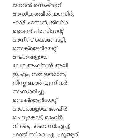
ജനറൽ സെക്രട്ടറി
അഡ്വ:അമീൻ യാസിർ,
ഹാദി ഹസൻ, ജില്ലാ
വൈസ് പ്രസിഡന്റ്
അനീസ് കൊണ്ടോട്ടി,
സെക്രട്ടേറിയേറ്റ്
അംഗങ്ങളായ
ഡോ:അഹ്സൻ അലി
ഇ.എം, സമ ഈമാൻ,
നിസ്മ ബദർ എന്നിവർ
സംസാരിച്ചു.
സെക്രട്ടേറിയേറ്റ്
അംഗങ്ങളായ ജംഷീർ
ചെറുകോട്, മാഹിർ
വി.കെ, ഹംന സി.എച്ച്,
ഫായിസ് കെ.എ, ഫുആദ്