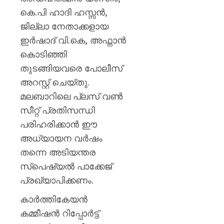
കെ.
കെ.പി ഹാദി ഹസ്സൻ,
മുരളീ
ജില്ലാ നേതാക്കളായ
AUGUST
ഇർഷാദ് വി.കെ, അഫ്നാൻ
8, 2026
കൊടിഞ്ഞി
0
തുടങ്ങിയവരെ പോലീസ്
അറസ്റ്റ് ചെയ്തു.
മലബാറിലെ പ്ലസ് വൺ
സീറ്റ് പ്രതിസന്ധി
പരിഹരിക്കാൻ ഈ
അധ്യായന വർഷം
തന്നെ അടിയന്തര
സ്പെഷ്യൽ പാക്കേജ്
പ്രഖ്യാപിക്കണം.
കാർത്തികേയൻ
കമ്മീഷൻ റിപ്പോർട്ട്