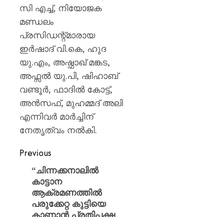
സി എച്ച്, നിയോജക
മണ്ഡലം
പ്രസിഡന്റ്മാരായ
ഇർഷാദ് വി.കെ, ഹുദ
യു.എം, അഷ്ഫാഖ് മങ്കട,
അഫ്സൽ യു.പി, ഷിഹാബ്
വണ്ടൂർ, ഫാദിൽ കോട്ട്,
അൻസഫ്, മുഹമ്മദ്‌ അലി
എന്നിവർ മാർച്ചിന്
നേതൃത്വം നൽകി.
Previous
“ചിന്നക്കനാലിൽ
കാട്ടാന
ആക്രമണത്തിൽ
പരുക്കേറ്റ കുട്ടിയെ
കാണാൻ പ്രതിപക്ഷ