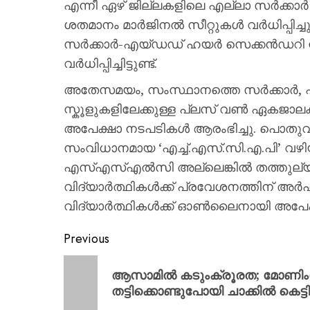
എന്നീ ഏഴ് ജില്ലകളിലെ എല്ലാ സർക്കാ
ശതമാനം മാർജിനൽ സീറ്റുകൾ വർധിപ്പിച്
സർക്കാർ-എയ്ഡഡ് ഹയർ സെക്കൻഡറി സ്ക
വർധിപ്പിച്ചിട്ടുണ്ട്.
അതേസമയം, സംസ്ഥാനത്തെ സർക്കാർ,
സ്കൂളുകളിലേക്കുള്ള പ്ലസ് വൺ ഏക
അപേക്ഷാ നടപടികൾ ആരംഭിച്ചു. പൊതുവ
സംവിധാനമായ ‘എച്ച്.എസ്.സി.എ.പി’ വഴിയ
എസ്എസ്എൽസി അല്ലെങ്കിൽ തത്തുല്യമ
വിദ്യാർത്ഥികൾക്ക് പ്രവേശനത്തിന് അർ
വിദ്യാർത്ഥികൾക്ക് ഓൺലൈനായി അപേക്ഷ
Previous
ആസാമിൽ കടുംക്രൂരത; മോണിംഗ് 
തട്ടിക്കൊണ്ടുപോയി ചാക്കിൽ കെട