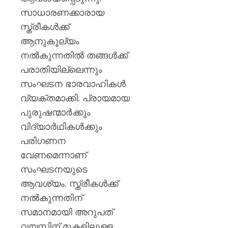
സാധാരണക്കാരായ
സ്ത്രീകൾക്ക്
ആനുകൂല്യം
നൽകുന്നതിൽ തങ്ങൾക്ക്
പരാതിയില്ലെന്നും
സംഘടന ഭാരവാഹികൾ
വ്യക്തമാക്കി. പ്രായമായ
പുരുഷന്മാർക്കും
വിദ്യാർഥികൾക്കും
പരിഗണന
വേണമെന്നാണ്
സംഘടനയുടെ
ആവശ്യം. സ്ത്രീകൾക്ക്
നൽകുന്നതിന്
സമാനമായി അറുപത്
വയസ്സിന് മുകളിലുള്ള